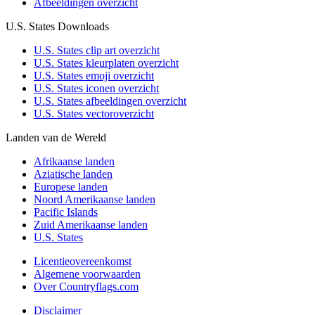
Afbeeldingen overzicht
U.S. States Downloads
U.S. States clip art overzicht
U.S. States kleurplaten overzicht
U.S. States emoji overzicht
U.S. States iconen overzicht
U.S. States afbeeldingen overzicht
U.S. States vectoroverzicht
Landen van de Wereld
Afrikaanse landen
Aziatische landen
Europese landen
Noord Amerikaanse landen
Pacific Islands
Zuid Amerikaanse landen
U.S. States
Licentieovereenkomst
Algemene voorwaarden
Over Countryflags.com
Disclaimer