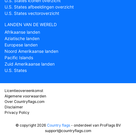
U.S. States iconen overzicht
U.S. States afbeeldingen overzicht
U.S. States vectoroverzicht
LANDEN VAN DE WERELD
Afrikaanse landen
Aziatische landen
Europese landen
Noord Amerikaanse landen
Pacific Islands
Zuid Amerikaanse landen
U.S. States
Licentieovereenkomst
Algemene voorwaarden
Over Countryflags.com
Disclaimer
Privacy Policy
© copyright 2026
Country flags
- onderdeel van ProFlags BV
support@countryflags.com