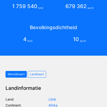
1 759 540
679 362
km2
sq mi
Bevolkingsdichtheid
4
10
km2
sq mi
Wereldkaart
Landkaart
Landinformatie
Land:
Libië
Continent:
Afrika