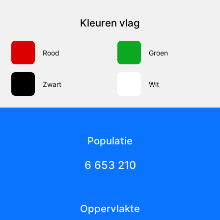
Kleuren vlag
Rood
Groen
Zwart
Wit
Populatie
6 653 210
Oppervlakte