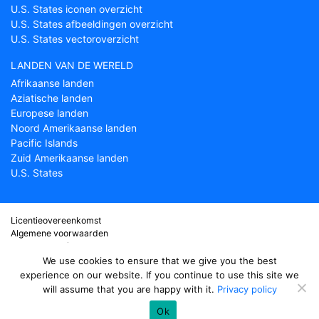
U.S. States iconen overzicht
U.S. States afbeeldingen overzicht
U.S. States vectoroverzicht
LANDEN VAN DE WERELD
Afrikaanse landen
Aziatische landen
Europese landen
Noord Amerikaanse landen
Pacific Islands
Zuid Amerikaanse landen
U.S. States
Licentieovereenkomst
Algemene voorwaarden
Over Countryflags.com
Disclaimer
We use cookies to ensure that we give you the best
Privacy Policy
experience on our website. If you continue to use this site we
will assume that you are happy with it.
Privacy policy
© copyright 2026
Country flags
- onderdeel van ProFlags BV
Ok
support@countryflags.com