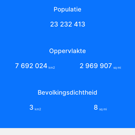
Populatie
23 232 413
Oppervlakte
7 692 024
2 969 907
km2
sq mi
Bevolkingsdichtheid
3
8
km2
sq mi