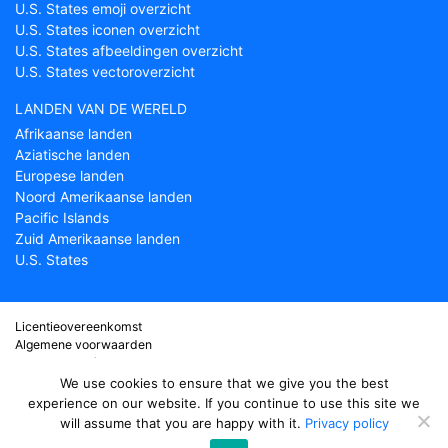
U.S. States emoji overzicht
U.S. States iconen overzicht
U.S. States afbeeldingen overzicht
U.S. States vectoroverzicht
LANDEN VAN DE WERELD
Afrikaanse landen
Aziatische landen
Europese landen
Noord Amerikaanse landen
Pacific Islands
Zuid Amerikaanse landen
U.S. States
Licentieovereenkomst
Algemene voorwaarden
Over Countryflags.com
Disclaimer
We use cookies to ensure that we give you the best
Privacy Policy
experience on our website. If you continue to use this site we
will assume that you are happy with it.
Privacy policy
© copyright 2026
Country flags
- onderdeel van ProFlags BV