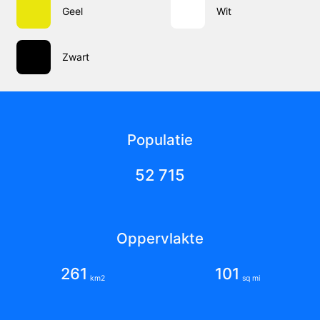
Geel
Wit
Zwart
Populatie
52 715
Oppervlakte
261
101
km2
sq mi