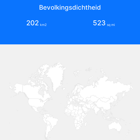
Bevolkingsdichtheid
202
523
km2
sq mi