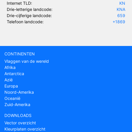
Internet TLD:
KN
Drie-letterige landcode:
KNA
Drie-cijferige landcode:
659
Telefoon landcode:
+1869
CONTINENTEN
Vlaggen van de wereld
Afrika
Antarctica
Azië
Europa
Noord-Amerika
Oceanië
Zuid-Amerika
DOWNLOADS
Vector overzicht
Kleurplaten overzicht