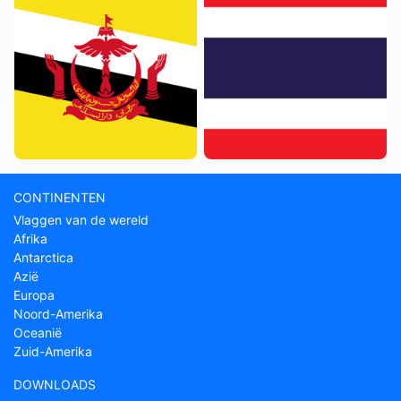
CONTINENTEN
Vlaggen van de wereld
Afrika
Antarctica
Azië
Europa
Noord-Amerika
Oceanië
Zuid-Amerika
DOWNLOADS