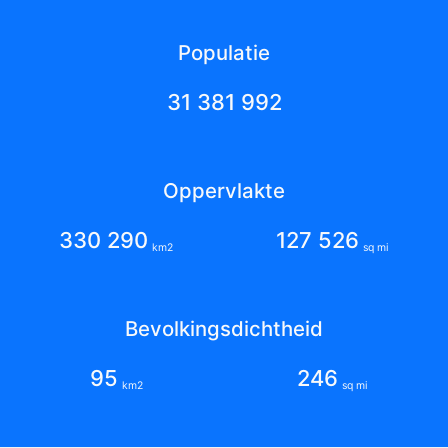
Populatie
31 381 992
Oppervlakte
330 290
127 526
km2
sq mi
Bevolkingsdichtheid
95
246
km2
sq mi