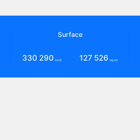
Surface
330 290
127 526
km2
sq mi