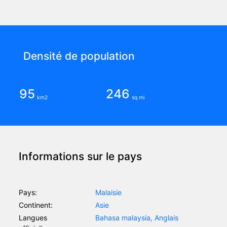
Densité de population
95
246
km2
sq mi
Informations sur le pays
Pays:
Malaisie
Continent:
Asie
Langues
Bahasa malaysia, Anglais