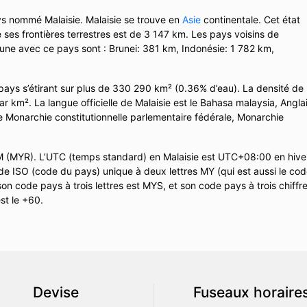
ys nommé Malaisie. Malaisie se trouve en
Asie
continentale. Cet état
 ses frontières terrestres est de 3 147 km. Les pays voisins de
mune avec ce pays sont : Brunei: 381 km, Indonésie: 1 782 km,
pays s’étirant sur plus de 330 290 km² (0.36% d’eau). La densité de
r km². La langue officielle de Malaisie est le Bahasa malaysia, Anglai
e Monarchie constitutionnelle parlementaire fédérale, Monarchie
RM (MYR). L’UTC (temps standard) en Malaisie est UTC+08:00 en hive
e ISO (code du pays) unique à deux lettres MY (qui est aussi le co
on code pays à trois lettres est MYS, et son code pays à trois chiffr
st le +60.
Devise
Fuseaux horaire