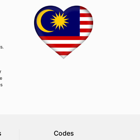
s.
r
de
es
s
Codes