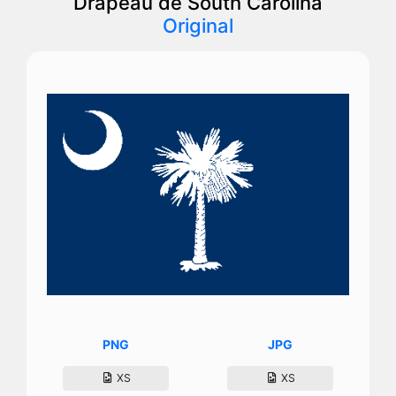
Drapeau de South Carolina
Original
PNG
JPG
XS
XS