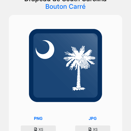
Bouton Carré
PNG
JPG
XS
XS