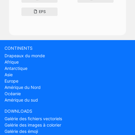
EPS
CONTINENTS
Drapeaux du monde
Afrique
Antarctique
Asie
Europe
Amérique du Nord
Océanie
Amérique du sud
DOWNLOADS
Galérie des fichiers vectoriels
Galérie des images à colorier
Galérie des émoji