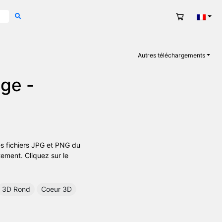
Panier
Fran
Autres téléchargements
ge -
es fichiers JPG et PNG du
tement. Cliquez sur le
3D Rond
Coeur 3D