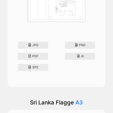
JPG
PNG
PDF
AI
EPS
Sri Lanka Flagge
A3