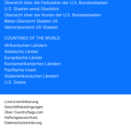
Übersicht über die Farbseiten der U.S. Bundesstaaten
U.S. Staaten emoji Überblick
Übersicht über der Ikonen der U.S. Bundesstaaten
Bilder-Übersicht Staaten US
Vektorübersicht US-Staaten
COUNTRIES OF THE WORLD
Afrikanischen Ländern
Asiatische Länder
Europäische Länder
Nordamerikanischen Ländern
Pazifische Inseln
Südamerikanischen Ländern
U.S. States
Lizenzvereinbarung
Geschäftsbedingungen
Über Countryflags.com
Haftungsausschluss
Datenschutzerklärung