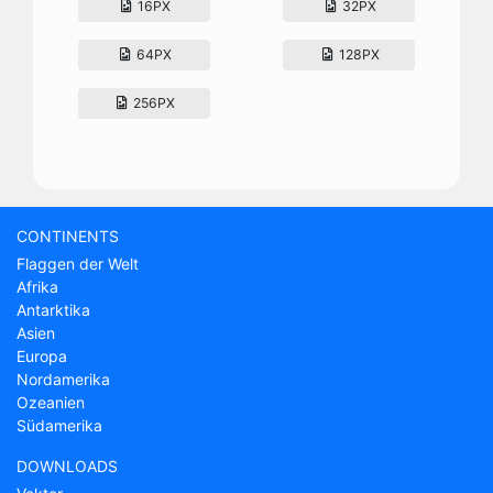
16PX
32PX
64PX
128PX
256PX
CONTINENTS
Flaggen der Welt
Afrika
Antarktika
Asien
Europa
Nordamerika
Ozeanien
Südamerika
DOWNLOADS