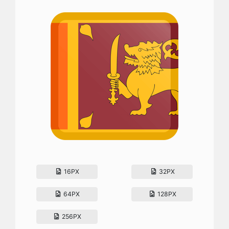
16PX
32PX
64PX
128PX
256PX