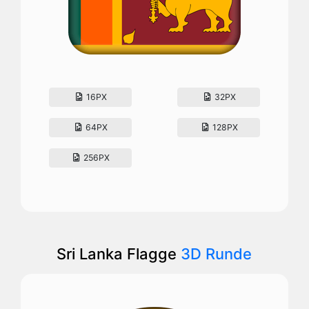
16PX
32PX
64PX
128PX
256PX
Sri Lanka Flagge
3D Runde