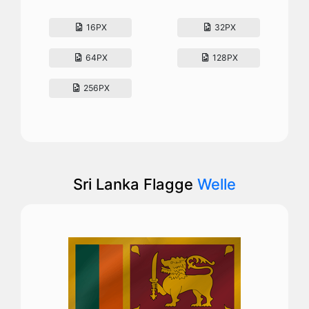
16PX
32PX
64PX
128PX
256PX
Sri Lanka Flagge
Welle