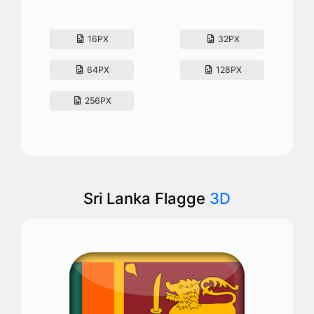
16PX
32PX
64PX
128PX
256PX
Sri Lanka Flagge
3D