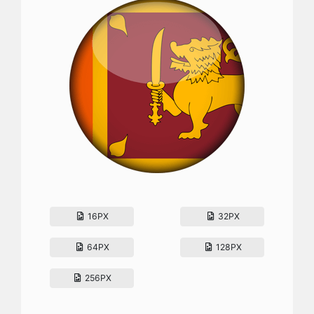
16PX
32PX
64PX
128PX
256PX