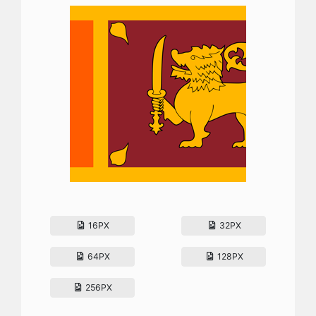
16PX
32PX
64PX
128PX
256PX