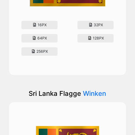
16PX
32PX
64PX
128PX
256PX
Sri Lanka Flagge
Winken