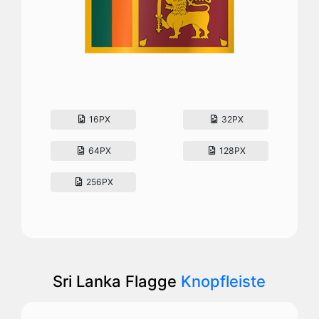
16PX
32PX
64PX
128PX
256PX
Sri Lanka Flagge
Knopfleiste