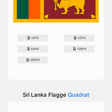
16PX
32PX
64PX
128PX
256PX
Sri Lanka Flagge
Quadrat