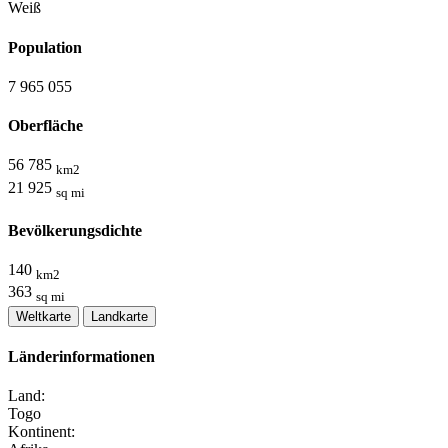
Weiß
Population
7 965 055
Oberfläche
56 785
km2
21 925
sq mi
Bevölkerungsdichte
140
km2
363
sq mi
Weltkarte
Landkarte
Länderinformationen
Land:
Togo
Kontinent: