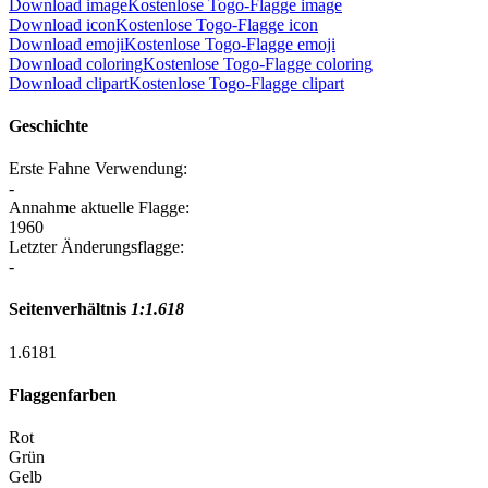
Download image
Kostenlose Togo-Flagge image
Download icon
Kostenlose Togo-Flagge icon
Download emoji
Kostenlose Togo-Flagge emoji
Download coloring
Kostenlose Togo-Flagge coloring
Download clipart
Kostenlose Togo-Flagge clipart
Geschichte
Erste Fahne Verwendung:
-
Annahme aktuelle Flagge:
1960
Letzter Änderungsflagge:
-
Seitenverhältnis
1:1.618
1.618
1
Flaggenfarben
Rot
Grün
Gelb