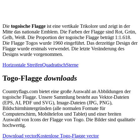
Die
togoische Flagge
ist eine vertikale Trikolore und zeigt in der
Mitte das nationale Emblem. Die Farben der Flagge sind Rot, Grün,
Gelb, Weiß. Die Proportion der togoische Flagge beträgt 1:1.618.
Die Flagge Togos wurde 1960 eingeführt. Das derzeitige Design der
Flagge wurde erstmals verwendet. Die letzte Veränderung des
Designs wurde vorgenommen.
Horizontale Streifen
Quadratisch
Sterne
Togo-Flagge
downloads
Countryflags.com bietet eine große Auswahl an Abbildungen der
togoische Flagge. Unsere Sammlung besteht aus Vektor-Dateien
(EPS, AI, PDF und SVG), Image-Dateien (JPG, PNG),
Bildschirmhintergründen (alle normalen Formate für
Computerschirm, Mobiltelefon und Tablet) und einer breiten
Auswahl von Icons der Flagge von Togo. Die Bilder sind qualitativ
hochwertig.
Download vector
Kostenlose Togo-Flagge vector