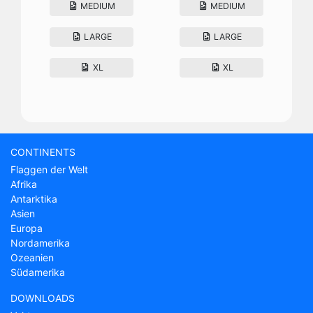
MEDIUM
MEDIUM
LARGE
LARGE
XL
XL
CONTINENTS
Flaggen der Welt
Afrika
Antarktika
Asien
Europa
Nordamerika
Ozeanien
Südamerika
DOWNLOADS