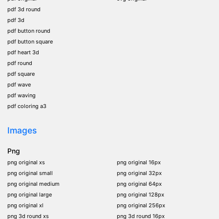
pdf 3d round
pdf 3d
pdf button round
pdf button square
pdf heart 3d
pdf round
pdf square
pdf wave
pdf waving
pdf coloring a3
Images
Png
png original xs
png original 16px
png original small
png original 32px
png original medium
png original 64px
png original large
png original 128px
png original xl
png original 256px
png 3d round xs
png 3d round 16px