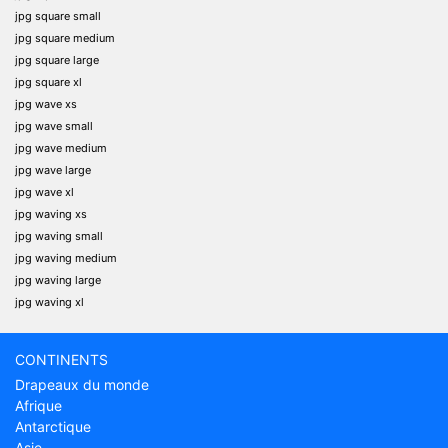
jpg square small
jpg square medium
jpg square large
jpg square xl
jpg wave xs
jpg wave small
jpg wave medium
jpg wave large
jpg wave xl
jpg waving xs
jpg waving small
jpg waving medium
jpg waving large
jpg waving xl
CONTINENTS
Drapeaux du monde
Afrique
Antarctique
Asie