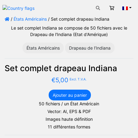
Panier
Fran
/
États Américains
/ Set complet drapeau Indiana
Le set complet Indiana se compose de 50 fichiers avec le
Drapeau de l'Indiana (Etat d'Amérique)
États Américains
Drapeau de l’Indiana
Set complet drapeau Indiana
€
5,00
Excl. T.V.A.
Ajouter au panier
quantité
50 fichiers / un État Américain
de
Vector: AI, EPS & PDF
Set
complet
Images haute définition
drapeau
11 différentes formes
Indiana