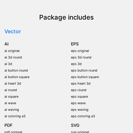
Package includes
Vector
AI
EPS
ai original
eps original
ai 3d round
eps 3d round
ai 3d
eps 3d
ai button round
eps button round
ai button square
eps button square
ai heart 3d
eps heart 3d
ai round
eps round
ai square
eps square
ai wave
eps wave
ai waving
eps waving
ai coloring a3
eps coloring a3
PDF
SVG
pdf original
svg original