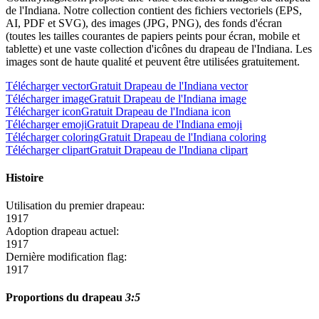
de l'Indiana. Notre collection contient des fichiers vectoriels (EPS,
AI, PDF et SVG), des images (JPG, PNG), des fonds d'écran
(toutes les tailles courantes de papiers peints pour écran, mobile et
tablette) et une vaste collection d'icônes du drapeau de l'Indiana. Les
images sont de haute qualité et peuvent être utilisées gratuitement.
Télécharger vector
Gratuit Drapeau de l'Indiana vector
Télécharger image
Gratuit Drapeau de l'Indiana image
Télécharger icon
Gratuit Drapeau de l'Indiana icon
Télécharger emoji
Gratuit Drapeau de l'Indiana emoji
Télécharger coloring
Gratuit Drapeau de l'Indiana coloring
Télécharger clipart
Gratuit Drapeau de l'Indiana clipart
Histoire
Utilisation du premier drapeau:
1917
Adoption drapeau actuel:
1917
Dernière modification flag:
1917
Proportions du drapeau
3:5