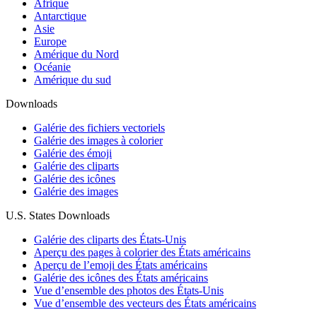
Afrique
Antarctique
Asie
Europe
Amérique du Nord
Océanie
Amérique du sud
Downloads
Galérie des fichiers vectoriels
Galérie des images à colorier
Galérie des émoji
Galérie des cliparts
Galérie des icônes
Galérie des images
U.S. States Downloads
Galérie des cliparts des États-Unis
Aperçu des pages à colorier des États américains
Aperçu de l’emoji des États américains
Galérie des icônes des États américains
Vue d’ensemble des photos des États-Unis
Vue d’ensemble des vecteurs des États américains