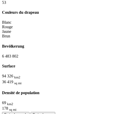
5
3
Couleurs du drapeau
Blanc
Rouge
Jaune
Brun
Bevölkerung
6 483 802
Surface
94 326
km2
36 419
sq mi
Densité de population
69
km2
178
sq mi