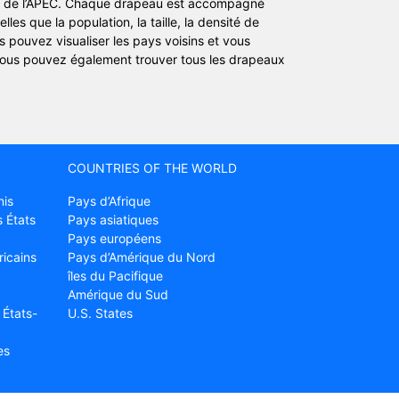
ays de l’APEC. Chaque drapeau est accompagné
es que la population, la taille, la densité de
s pouvez visualiser les pays voisins et vous
vous pouvez également trouver tous les drapeaux
COUNTRIES OF THE WORLD
nis
Pays d’Afrique
 États
Pays asiatiques
Pays européens
ricains
Pays d’Amérique du Nord
îles du Pacifique
Amérique du Sud
 États-
U.S. States
es