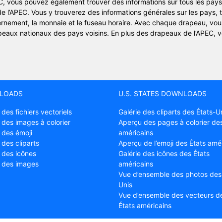
PEC, vous pouvez également trouver des informations sur tous les p
 l’APEC. Vous y trouverez des informations générales sur les pays, tell
ouvernement, la monnaie et le fuseau horaire. Avec chaque drapeau, vou
peaux nationaux des pays voisins. En plus des drapeaux de l’APEC, 
LOADS
U.S. STATES DOWNLOADS
 des fichiers vectoriels
Galérie des cliparts des États-U
 des images à colorier
Aperçu des pages à colorier des
 des émoji
américains
 des cliparts
Aperçu de l’emoji des États amé
e des icônes
Galérie des icônes des États
e des images
américains
Vue d’ensemble des photos des
Unis
Vue d’ensemble des vecteurs d
États américains