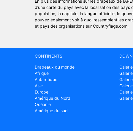
En plus des informations sur les drapeaux de l’A
d’une carte du pays avec la localisation des pays de
population, la capitale, la langue officielle, le g
pouvez également voir à quoi ressemblent les dra
et pays des organisations sur Countryflags.com.
CONTINENTS
DOWN
Drapeaux du monde
Galérie
Afrique
Galérie
Antarctique
Galérie
Asie
Galérie
Europe
Galéri
Amérique du Nord
Galéri
Océanie
Amérique du sud