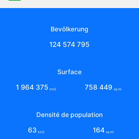
Bevölkerung
124 574 795
Surface
1 964 375
758 449
km2
sq mi
Densité de population
63
164
km2
sq mi