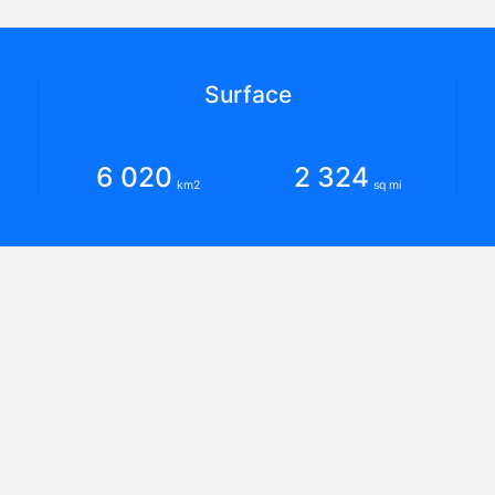
Surface
6 020
2 324
km2
sq mi