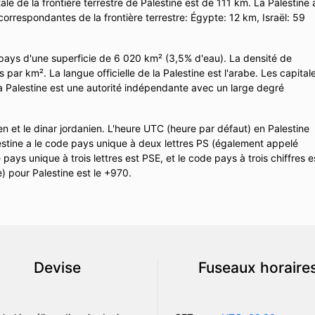
ale de la frontière terrestre de Palestine est de 111 km. La Palestine 
orrespondantes de la frontière terrestre: Égypte: 12 km, Israël: 59
pays d'une superficie de 6 020 km² (3,5% d'eau). La densité de
 par km². La langue officielle de la Palestine est l'arabe. Les capital
La Palestine est une autorité indépendante avec un large degré
ien et le dinar jordanien. L'heure UTC (heure par défaut) en Palestine
tine a le code pays unique à deux lettres PS (également appelé
ays unique à trois lettres est PSE, et le code pays à trois chiffres e
) pour Palestine est le +970.
Devise
Fuseaux horaire