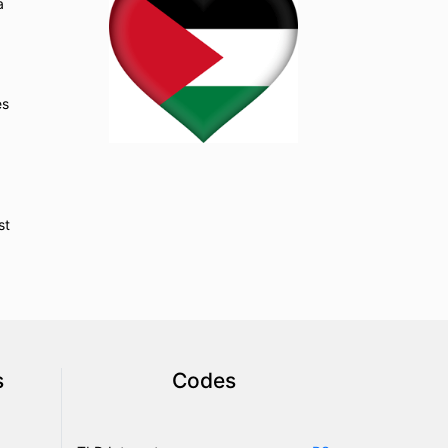
a
es
st
s
Codes