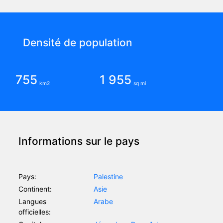
Densité de population
755
1 955
km2
sq mi
Informations sur le pays
Pays:
Palestine
Continent:
Asie
Langues
Arabe
officielles: