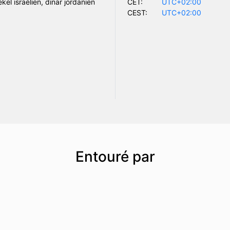
kel israélien, dinar jordanien
CET:
UTC+02:00
CEST:
UTC+02:00
Entouré par