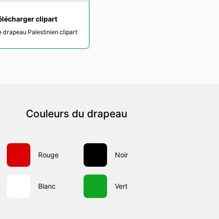
élécharger clipart
e drapeau Palestinien clipart
Couleurs du drapeau
Rouge
Noir
Blanc
Vert