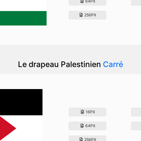
64PX
256PX
Le drapeau Palestinien
Carré
16PX
64PX
256PX