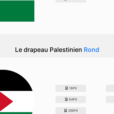
Le drapeau Palestinien
Rond
16PX
64PX
256PX