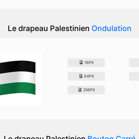
Le drapeau Palestinien
Ondulation
16PX
64PX
256PX
Le drapeau Palestinien
Bouton Carré