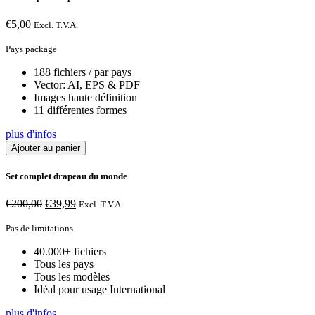
€
5,00
Excl. T.V.A.
Pays package
188 fichiers / par pays
Vector: AI, EPS & PDF
Images haute définition
11 différentes formes
plus d'infos
Ajouter au panier
Set complet drapeau du monde
Le
Le
€
200,00
€
39,99
Excl. T.V.A.
prix
prix
initial
actuel
Pas de limitations
était :
est :
40.000+ fichiers
€200,00.
€39,99.
Tous les pays
Tous les modèles
Idéal pour usage International
plus d'infos