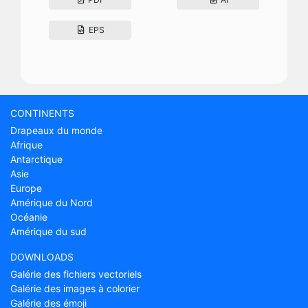
EPS
CONTINENTS
Drapeaux du monde
Afrique
Antarctique
Asie
Europe
Amérique du Nord
Océanie
Amérique du sud
DOWNLOADS
Galérie des fichiers vectoriels
Galérie des images à colorier
Galérie des émoji