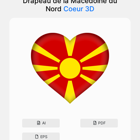
Drapeau de la Macédoine du
Nord
Coeur 3D
AI
PDF
EPS