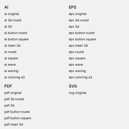
AI
EPS
ai original
eps original
ai 3d round
eps 3d round
ai 3d
eps 3d
ai button round
eps button round
ai button square
eps button square
ai heart 3d
eps heart 3d
ai round
eps round
ai square
eps square
ai wave
eps wave
ai waving
eps waving
ai coloring a3
eps coloring a3
PDF
SVG
pdf original
svg original
pdf 3d round
pdf 3d
pdf button round
pdf button square
pdf heart 3d