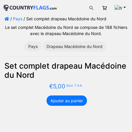
Fran
Panier
/
Pays
/ Set complet drapeau Macédoine du Nord
Le set complet Macédoine du Nord se compose de 188 fichiers
avec le drapeau Macédoine du Nord.
Pays
Drapeau Macédoine du Nord
Set complet drapeau Macédoine
du Nord
€
5,00
Excl. T.V.A.
Ajouter au panier
quantité
de
Set
complet
drapeau