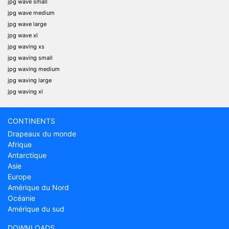
jpg wave small
jpg wave medium
jpg wave large
jpg wave xl
jpg waving xs
jpg waving small
jpg waving medium
jpg waving large
jpg waving xl
CONTINENTS
Drapeaux du monde
Afrique
Antarctique
Asie
Europe
Amérique du Nord
Océanie
Amérique du sud
DOWNLOADS