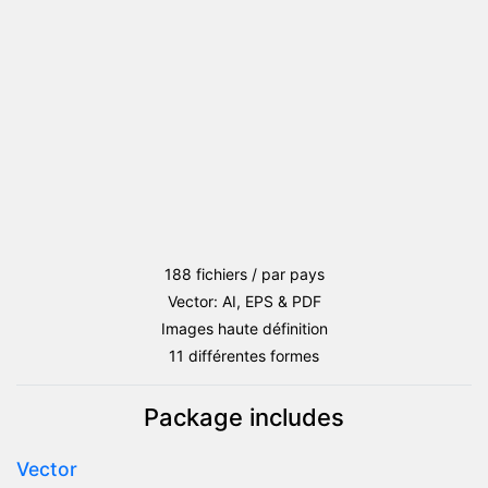
Macédoine
du
Nord
188 fichiers / par pays
Vector: AI, EPS & PDF
Images haute définition
11 différentes formes
Package includes
Vector