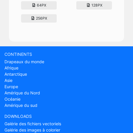
64PX
128PX
256PX
CONTINENTS
Drapeaux du monde
Afrique
Antarctique
Asie
Europe
Amérique du Nord
Océanie
Amérique du sud
DOWNLOADS
Galérie des fichiers vectoriels
Galérie des images à colorier