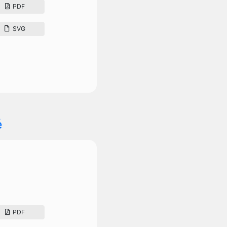
PDF
SVG
é
PDF