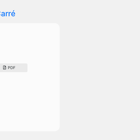
arré
PDF