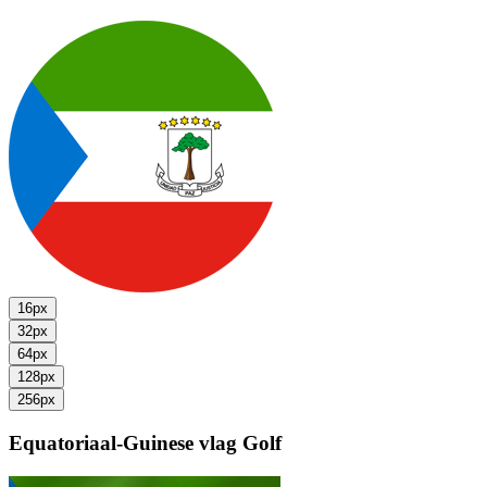
16px
32px
64px
128px
256px
Equatoriaal-Guinese vlag
Golf