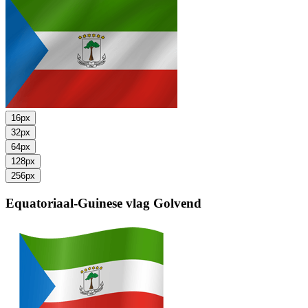
16px
32px
64px
128px
256px
Equatoriaal-Guinese vlag
Golvend