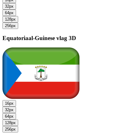
32px
64px
128px
256px
Equatoriaal-Guinese vlag
3D
16px
32px
64px
128px
256px