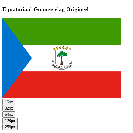
Equatoriaal-Guinese vlag
Origineel
16px
32px
64px
128px
256px