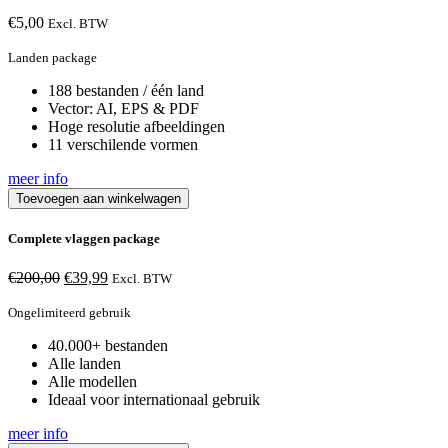
€
5,00
Excl. BTW
Landen package
188 bestanden / één land
Vector: AI, EPS & PDF
Hoge resolutie afbeeldingen
11 verschilende vormen
meer info
Toevoegen aan winkelwagen
Complete vlaggen package
Oorspronkelijke
Huidige
€
200,00
€
39,99
Excl. BTW
prijs
prijs
was:
is:
Ongelimiteerd gebruik
€200,00.
€39,99.
40.000+ bestanden
Alle landen
Alle modellen
Ideaal voor internationaal gebruik
meer info