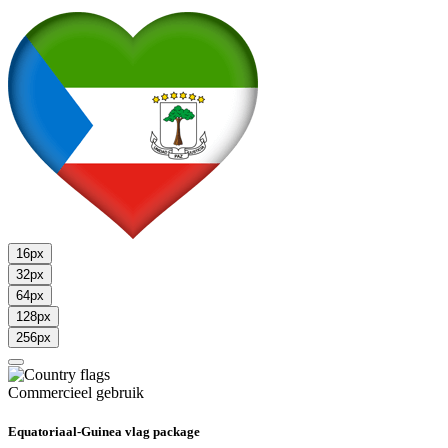
16px
32px
64px
128px
256px
Commercieel gebruik
Equatoriaal-Guinea vlag package