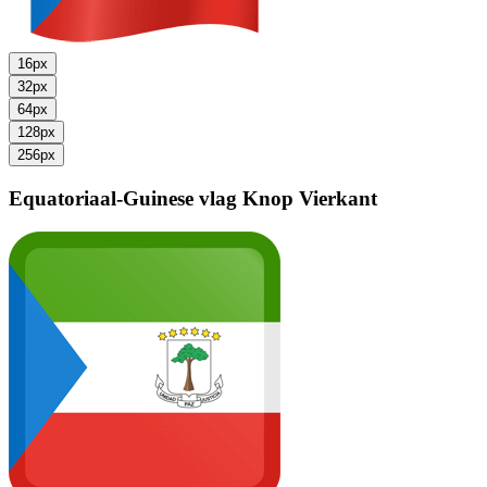
16px
32px
64px
128px
256px
Equatoriaal-Guinese vlag
Knop Vierkant