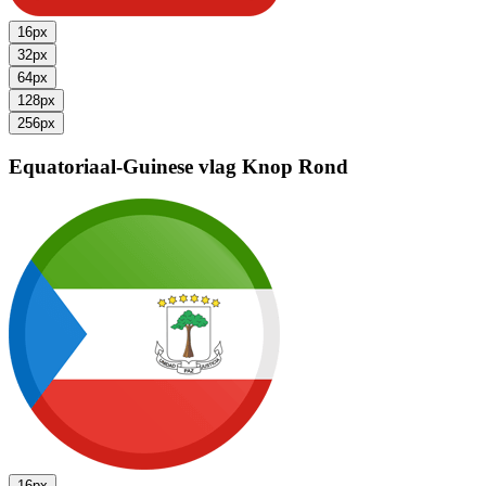
16px
32px
64px
128px
256px
Equatoriaal-Guinese vlag
Knop Rond
16px