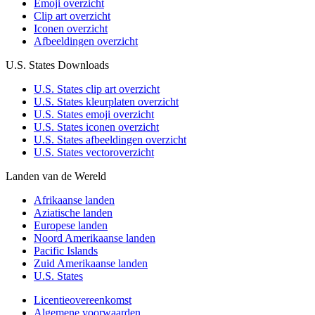
Emoji overzicht
Clip art overzicht
Iconen overzicht
Afbeeldingen overzicht
U.S. States Downloads
U.S. States clip art overzicht
U.S. States kleurplaten overzicht
U.S. States emoji overzicht
U.S. States iconen overzicht
U.S. States afbeeldingen overzicht
U.S. States vectoroverzicht
Landen van de Wereld
Afrikaanse landen
Aziatische landen
Europese landen
Noord Amerikaanse landen
Pacific Islands
Zuid Amerikaanse landen
U.S. States
Licentieovereenkomst
Algemene voorwaarden