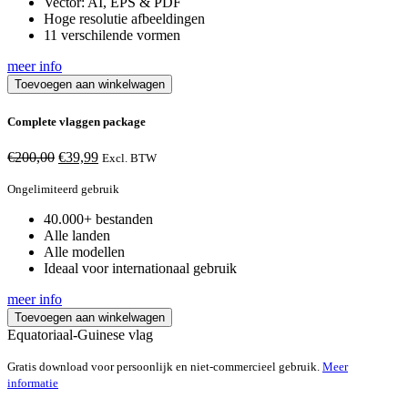
Vector: AI, EPS & PDF
Hoge resolutie afbeeldingen
11 verschilende vormen
meer info
Toevoegen aan winkelwagen
Complete vlaggen package
Oorspronkelijke
Huidige
€
200,00
€
39,99
Excl. BTW
prijs
prijs
was:
is:
Ongelimiteerd gebruik
€200,00.
€39,99.
40.000+ bestanden
Alle landen
Alle modellen
Ideaal voor internationaal gebruik
meer info
Toevoegen aan winkelwagen
Equatoriaal-Guinese vlag
Gratis download voor persoonlijk en niet-commercieel gebruik.
Meer
informatie