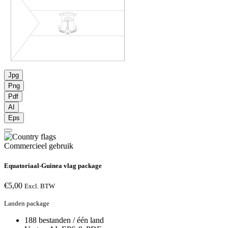
Jpg
Png
Pdf
AI
Eps
Commercieel gebruik
Equatoriaal-Guinea vlag package
€
5,00
Excl. BTW
Landen package
188 bestanden / één land