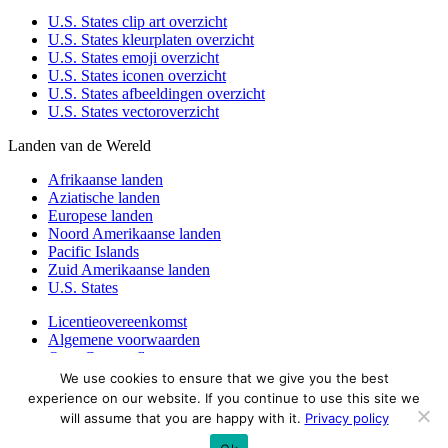
U.S. States clip art overzicht
U.S. States kleurplaten overzicht
U.S. States emoji overzicht
U.S. States iconen overzicht
U.S. States afbeeldingen overzicht
U.S. States vectoroverzicht
Landen van de Wereld
Afrikaanse landen
Aziatische landen
Europese landen
Noord Amerikaanse landen
Pacific Islands
Zuid Amerikaanse landen
U.S. States
Licentieovereenkomst
Algemene voorwaarden
Over Countryflags.com
We use cookies to ensure that we give you the best
Disclaimer
experience on our website. If you continue to use this site we
Privacy Policy
will assume that you are happy with it.
Privacy policy
© copyright 2026
Country flags
- onderdeel van ProFlags BV