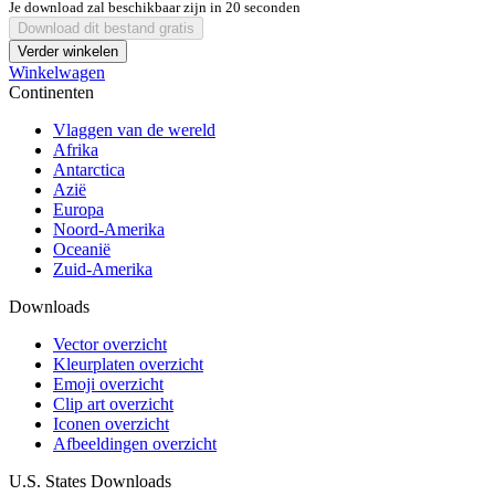
Je download zal beschikbaar zijn in
20
seconden
Download dit bestand gratis
Verder winkelen
Winkelwagen
Continenten
Vlaggen van de wereld
Afrika
Antarctica
Azië
Europa
Noord-Amerika
Oceanië
Zuid-Amerika
Downloads
Vector overzicht
Kleurplaten overzicht
Emoji overzicht
Clip art overzicht
Iconen overzicht
Afbeeldingen overzicht
U.S. States Downloads