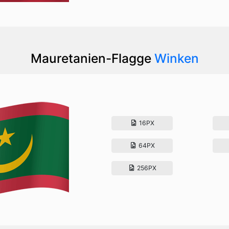
Mauretanien-Flagge
Winken
16PX
64PX
256PX