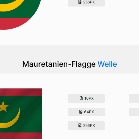
256PX
Mauretanien-Flagge
Welle
16PX
64PX
256PX