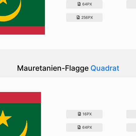
64PX
256PX
Mauretanien-Flagge
Quadrat
16PX
64PX