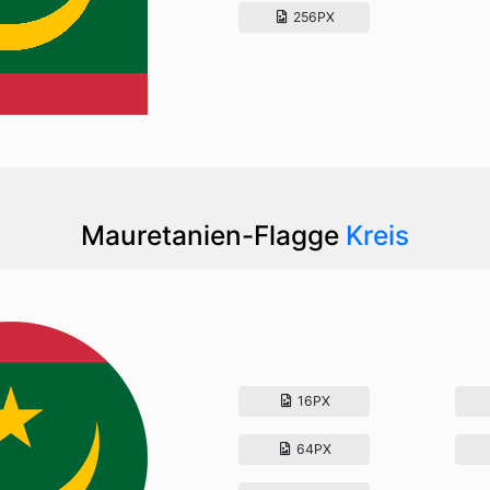
256PX
Mauretanien-Flagge
Kreis
16PX
64PX