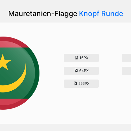
Mauretanien-Flagge
Knopf Runde
16PX
64PX
256PX