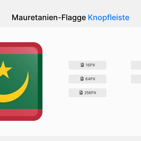
Mauretanien-Flagge
Knopfleiste
16PX
64PX
256PX