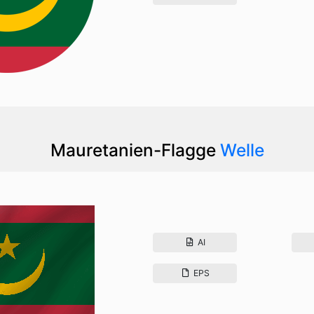
Mauretanien-Flagge
Welle
AI
EPS