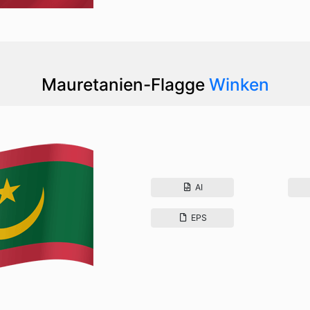
Mauretanien-Flagge
Winken
AI
EPS