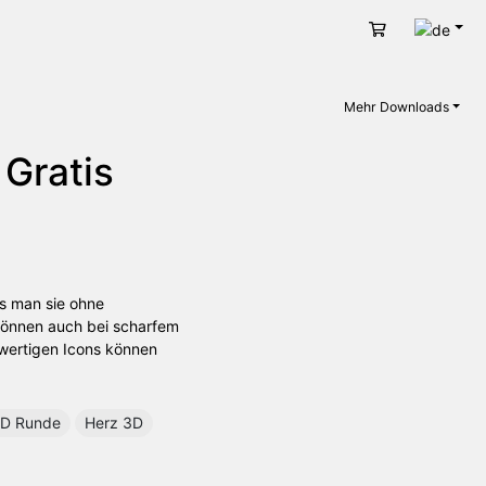
Deut
Warenkorb
Mehr Downloads
 Gratis
ss man sie ohne
 können auch bei scharfem
hwertigen Icons können
D Runde
Herz 3D