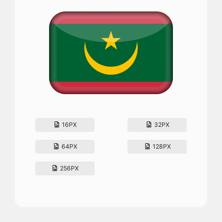
16PX
32PX
64PX
128PX
256PX