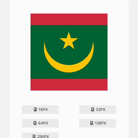
16PX
32PX
64PX
128PX
256PX