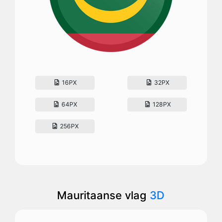
16PX
32PX
64PX
128PX
256PX
Mauritaanse vlag
3D