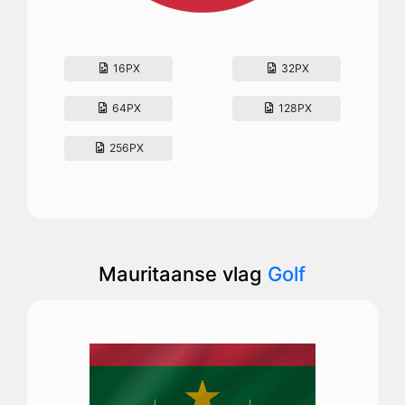
16PX
32PX
64PX
128PX
256PX
Mauritaanse vlag
Golf