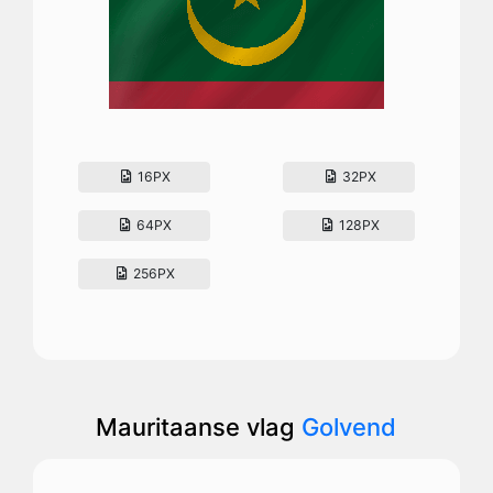
16PX
32PX
64PX
128PX
256PX
Mauritaanse vlag
Golvend