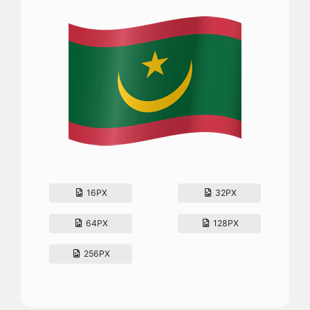
16PX
32PX
64PX
128PX
256PX