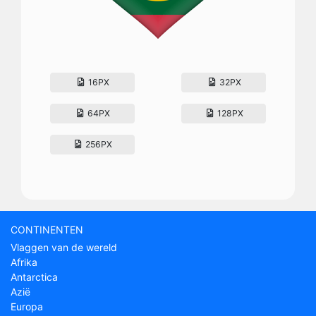
16PX
32PX
64PX
128PX
256PX
CONTINENTEN
Vlaggen van de wereld
Afrika
Antarctica
Azië
Europa