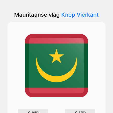
Mauritaanse vlag
Knop Vierkant
16PX
32PX