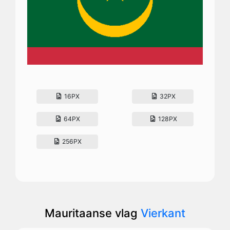
16PX
32PX
64PX
128PX
256PX
Mauritaanse vlag
Vierkant