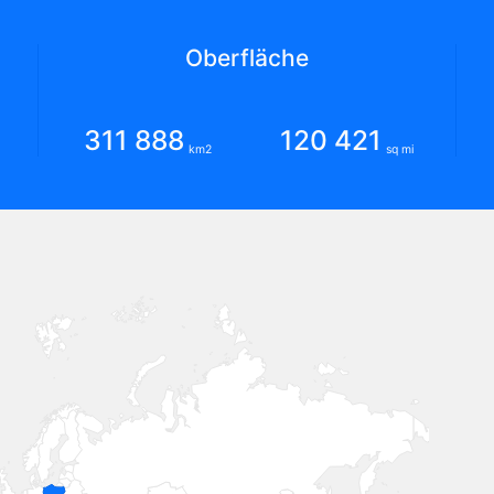
Oberfläche
311 888
120 421
km2
sq mi