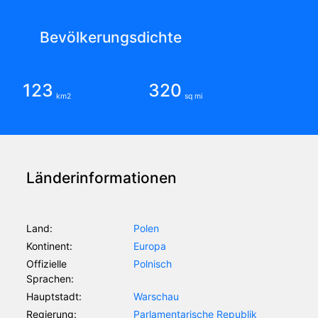
Bevölkerungsdichte
123
320
km2
sq mi
Länderinformationen
Land:
Polen
Kontinent:
Europa
Offizielle
Polnisch
Sprachen:
Hauptstadt:
Warschau
Regierung:
Parlamentarische Republik