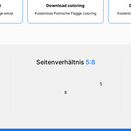
i
Download coloring
ge emoji
Kostenlose Polnische Flagge coloring
Kostenlo
Seitenverhältnis
5:8
5
8