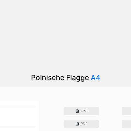
Polnische Flagge
A4
JPG
PDF