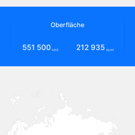
Oberfläche
551 500
212 935
km2
sq mi