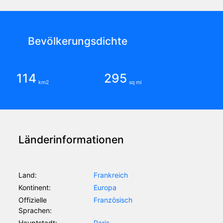
Bevölkerungsdichte
114
295
km2
sq mi
Länderinformationen
Land:
Frankreich
Kontinent:
Europa
Offizielle
Französisch
Sprachen:
Hauptstadt:
Paris