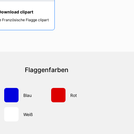
Download clipart
e Französische Flagge clipart
Flaggenfarben
Blau
Rot
Weiß