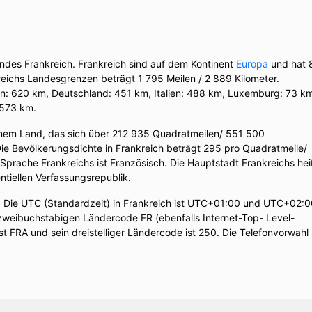
andes Frankreich. Frankreich sind auf dem Kontinent
Europa
und hat 
ichs Landesgrenzen beträgt 1 795 Meilen / 2 889 Kilometer.
en: 620 km, Deutschland: 451 km, Italien: 488 km, Luxemburg: 73 k
 573 km.
inem Land, das sich über 212 935 Quadratmeilen/ 551 500
Die Bevölkerungsdichte in Frankreich beträgt 295 pro Quadratmeile/
e Sprache Frankreichs ist Französisch. Die Hauptstadt Frankreichs hei
entiellen Verfassungsrepublik.
). Die UTC (Standardzeit) in Frankreich ist UTC+01:00 und UTC+02:
zweibuchstabigen Ländercode FR (ebenfalls Internet-Top- Level-
t FRA und sein dreistelliger Ländercode ist 250. Die Telefonvorwahl