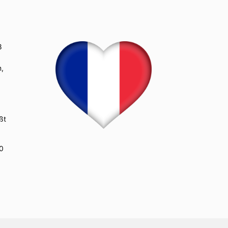
8
m,
ßt
00