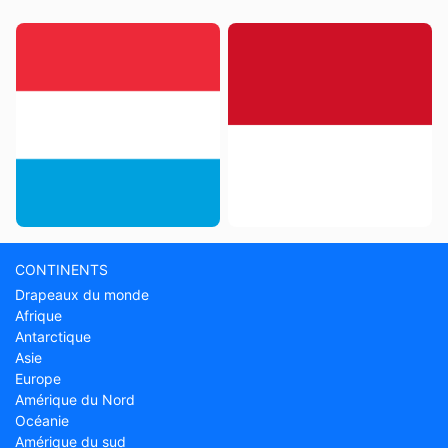
CONTINENTS
Drapeaux du monde
Afrique
Antarctique
Asie
Europe
Amérique du Nord
Océanie
Amérique du sud