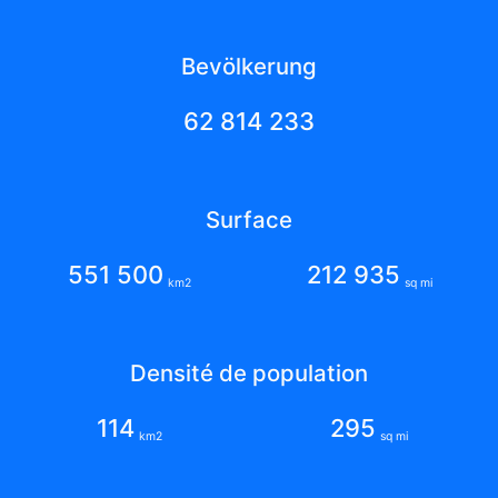
Bevölkerung
62 814 233
Surface
551 500
212 935
km2
sq mi
Densité de population
114
295
km2
sq mi