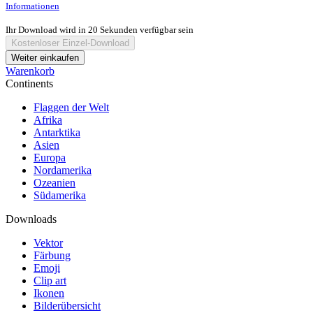
Informationen
Ihr Download wird in
20
Sekunden verfügbar sein
Kostenloser Einzel-Download
Weiter einkaufen
Warenkorb
Continents
Flaggen der Welt
Afrika
Antarktika
Asien
Europa
Nordamerika
Ozeanien
Südamerika
Downloads
Vektor
Färbung
Emoji
Clip art
Ikonen
Bilderübersicht