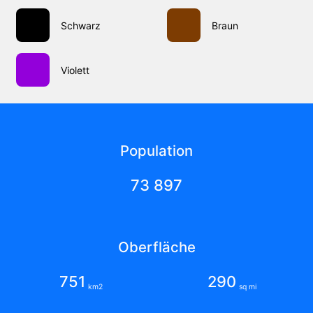
Schwarz
Braun
Violett
Population
73 897
Oberfläche
751
290
km2
sq mi