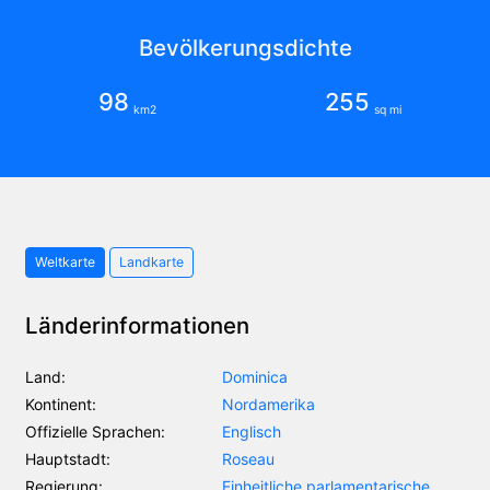
Bevölkerungsdichte
98
255
km2
sq mi
Weltkarte
Landkarte
Länderinformationen
Land:
Dominica
Kontinent:
Nordamerika
Offizielle Sprachen:
Englisch
Hauptstadt:
Roseau
Regierung:
Einheitliche parlamentarische