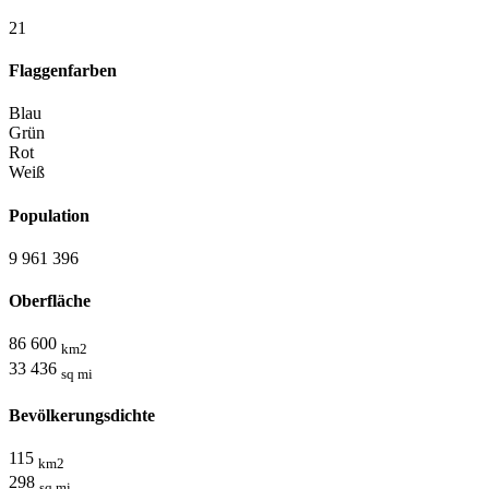
2
1
Flaggenfarben
Blau
Grün
Rot
Weiß
Population
9 961 396
Oberfläche
86 600
km2
33 436
sq mi
Bevölkerungsdichte
115
km2
298
sq mi