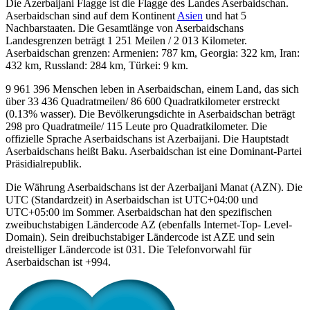
Die Azerbaijani Flagge ist die Flagge des Landes Aserbaidschan.
Aserbaidschan sind auf dem Kontinent
Asien
und hat 5
Nachbarstaaten. Die Gesamtlänge von Aserbaidschans
Landesgrenzen beträgt 1 251 Meilen / 2 013 Kilometer.
Aserbaidschan grenzen: Armenien: 787 km, Georgia: 322 km, Iran:
432 km, Russland: 284 km, Türkei: 9 km.
9 961 396 Menschen leben in Aserbaidschan, einem Land, das sich
über 33 436 Quadratmeilen/ 86 600 Quadratkilometer erstreckt
(0.13% wasser). Die Bevölkerungsdichte in Aserbaidschan beträgt
298 pro Quadratmeile/ 115 Leute pro Quadratkilometer. Die
offizielle Sprache Aserbaidschans ist Azerbaijani. Die Hauptstadt
Aserbaidschans heißt Baku. Aserbaidschan ist eine Dominant-Partei
Präsidialrepublik.
Die Währung Aserbaidschans ist der Azerbaijani Manat (AZN). Die
UTC (Standardzeit) in Aserbaidschan ist UTC+04:00 und
UTC+05:00 im Sommer. Aserbaidschan hat den spezifischen
zweibuchstabigen Ländercode AZ (ebenfalls Internet-Top- Level-
Domain). Sein dreibuchstabiger Ländercode ist AZE und sein
dreistelliger Ländercode ist 031. Die Telefonvorwahl für
Aserbaidschan ist +994.