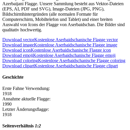
Azerbaijani Flagge. Unsere Sammlung besteht aus Vektor-Dateien
(EPS, AI, PDF und SVG), Image-Dateien (JPG, PNG),
Bildschirmhintergründen (alle normalen Formate für
Computerschirm, Mobiltelefon und Tablet) und einer breiten
Auswahl von Icons der Flagge von Aserbaidschan. Die Bilder sind
qualitativ hochwertig.
Download vector
Kostenlose Aserbaidschanische Flagge vector
Download image
Kostenlose Aserbaidschanische Flagge image
Download icon
Kostenlose Aserbaidschanische Flagge icon
Download emoji
Kostenlose Aserbaidschanische Flagge emoji
Download coloring
Kostenlose Aserbaidschanische Flagge coloring
Download clipart
Kostenlose Aserbaidschanische Flagge clipart
Geschichte
Erste Fahne Verwendung:
1918
Annahme aktuelle Flagge:
1990
Letzter Änderungsflagge:
1918
Seitenverhältnis
1:2