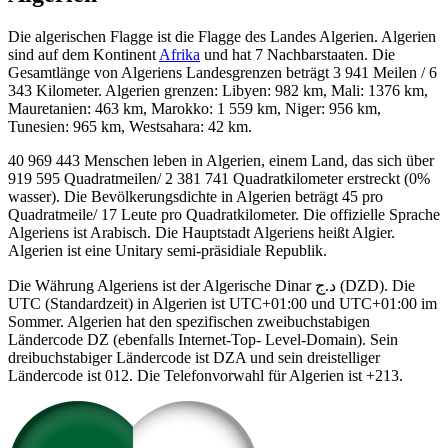
Die algerischen Flagge ist die Flagge des Landes Algerien. Algerien
sind auf dem Kontinent
Afrika
und hat 7 Nachbarstaaten. Die
Gesamtlänge von Algeriens Landesgrenzen beträgt 3 941 Meilen / 6
343 Kilometer. Algerien grenzen: Libyen: 982 km, Mali: 1376 km,
Mauretanien: 463 km, Marokko: 1 559 km, Niger: 956 km,
Tunesien: 965 km, Westsahara: 42 km.
40 969 443 Menschen leben in Algerien, einem Land, das sich über
919 595 Quadratmeilen/ 2 381 741 Quadratkilometer erstreckt (0%
wasser). Die Bevölkerungsdichte in Algerien beträgt 45 pro
Quadratmeile/ 17 Leute pro Quadratkilometer. Die offizielle Sprache
Algeriens ist Arabisch. Die Hauptstadt Algeriens heißt Algier.
Algerien ist eine Unitary semi-präsidiale Republik.
Die Währung Algeriens ist der Algerische Dinar د.ج (DZD). Die
UTC (Standardzeit) in Algerien ist UTC+01:00 und UTC+01:00 im
Sommer. Algerien hat den spezifischen zweibuchstabigen
Ländercode DZ (ebenfalls Internet-Top- Level-Domain). Sein
dreibuchstabiger Ländercode ist DZA und sein dreistelliger
Ländercode ist 012. Die Telefonvorwahl für Algerien ist +213.