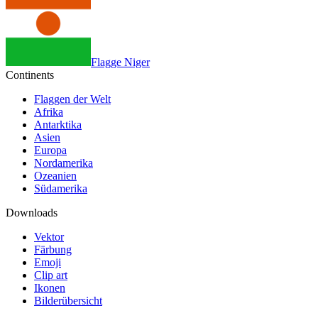
Flagge Niger
Continents
Flaggen der Welt
Afrika
Antarktika
Asien
Europa
Nordamerika
Ozeanien
Südamerika
Downloads
Vektor
Färbung
Emoji
Clip art
Ikonen
Bilderübersicht