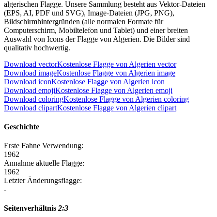
algerischen Flagge. Unsere Sammlung besteht aus Vektor-Dateien
(EPS, AI, PDF und SVG), Image-Dateien (JPG, PNG),
Bildschirmhintergründen (alle normalen Formate für
Computerschirm, Mobiltelefon und Tablet) und einer breiten
Auswahl von Icons der Flagge von Algerien. Die Bilder sind
qualitativ hochwertig.
Download vector
Kostenlose Flagge von Algerien vector
Download image
Kostenlose Flagge von Algerien image
Download icon
Kostenlose Flagge von Algerien icon
Download emoji
Kostenlose Flagge von Algerien emoji
Download coloring
Kostenlose Flagge von Algerien coloring
Download clipart
Kostenlose Flagge von Algerien clipart
Geschichte
Erste Fahne Verwendung:
1962
Annahme aktuelle Flagge:
1962
Letzter Änderungsflagge:
-
Seitenverhältnis
2:3