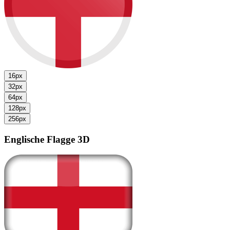
16px
32px
64px
128px
256px
Englische Flagge
3D