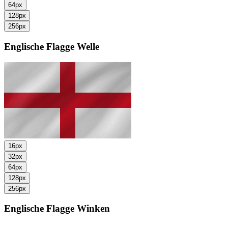
64px
128px
256px
Englische Flagge
Welle
16px
32px
64px
128px
256px
Englische Flagge
Winken