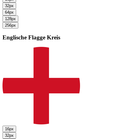
32px
64px
128px
256px
Englische Flagge
Kreis
16px
32px