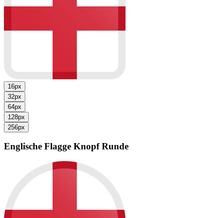
16px
32px
64px
128px
256px
Englische Flagge
Knopf Runde