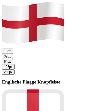
16px
32px
64px
128px
256px
Englische Flagge
Knopfleiste