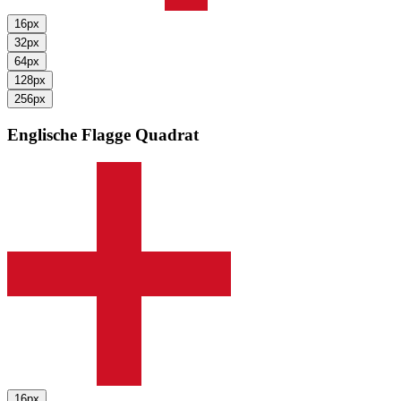
16px
32px
64px
128px
256px
Englische Flagge
Quadrat
16px