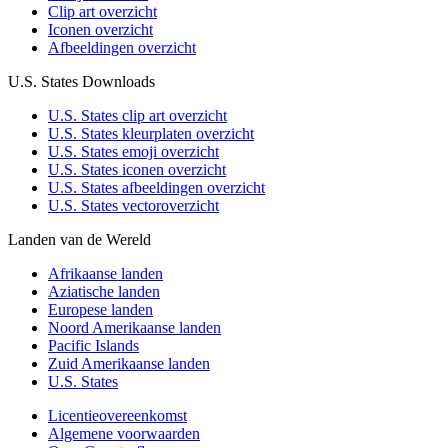
Clip art overzicht
Iconen overzicht
Afbeeldingen overzicht
U.S. States Downloads
U.S. States clip art overzicht
U.S. States kleurplaten overzicht
U.S. States emoji overzicht
U.S. States iconen overzicht
U.S. States afbeeldingen overzicht
U.S. States vectoroverzicht
Landen van de Wereld
Afrikaanse landen
Aziatische landen
Europese landen
Noord Amerikaanse landen
Pacific Islands
Zuid Amerikaanse landen
U.S. States
Licentieovereenkomst
Algemene voorwaarden