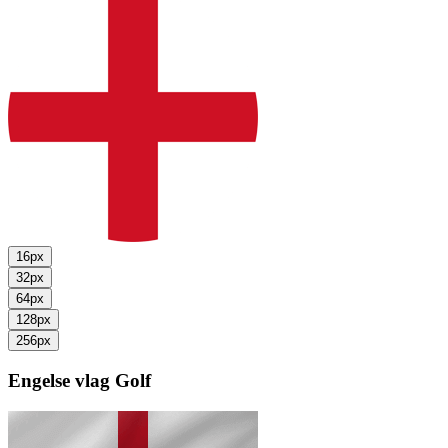
16px
32px
64px
128px
256px
Engelse vlag
Golf