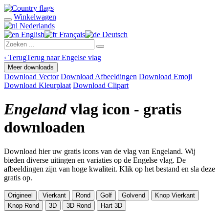
Winkelwagen
Nederlands
English
Français
Deutsch
‹
Terug
Terug naar Engelse vlag
Meer downloads
Download Vector
Download Afbeeldingen
Download Emoji
Download Kleurplaat
Download Clipart
Engeland
vlag icon - gratis
downloaden
Download hier uw gratis icons van de vlag van Engeland. Wij
bieden diverse uitingen en variaties op de Engelse vlag. De
afbeeldingen zijn van hoge kwaliteit. Klik op het bestand en sla deze
gratis op.
Origineel
Vierkant
Rond
Golf
Golvend
Knop Vierkant
Knop Rond
3D
3D Rond
Hart 3D