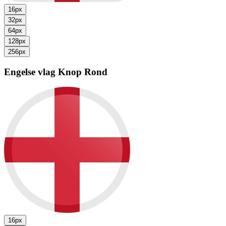
16px
32px
64px
128px
256px
Engelse vlag
Knop Rond
16px