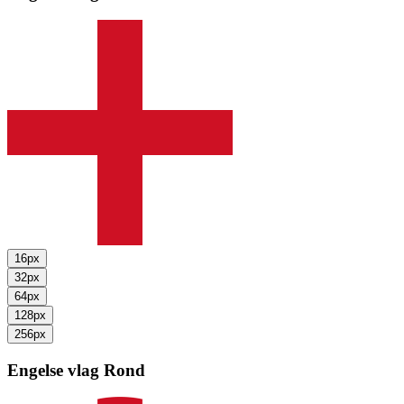
16px
32px
64px
128px
256px
Engelse vlag
Rond