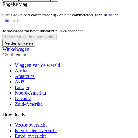
Engelse vlag
Gratis download voor persoonlijk en niet-commercieel gebruik.
Meer
informatie
Je download zal beschikbaar zijn in
20
seconden
Download dit bestand gratis
Verder winkelen
Winkelwagen
Continenten
Vlaggen van de wereld
Afrika
Antarctica
Azië
Europa
Noord-Amerika
Oceanië
Zuid-Amerika
Downloads
Vector overzicht
Kleurplaten overzicht
Emoji overzicht