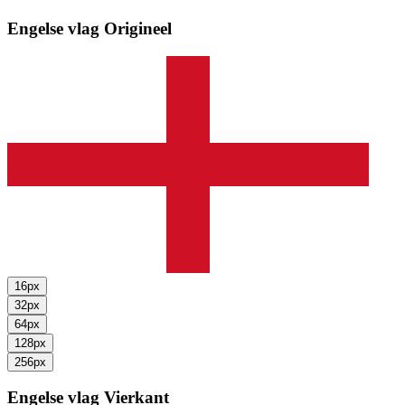
Engelse vlag
Origineel
16px
32px
64px
128px
256px
Engelse vlag
Vierkant