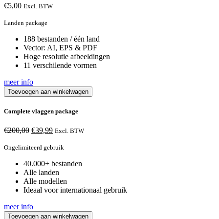
€
5,00
Excl. BTW
Landen package
188 bestanden / één land
Vector: AI, EPS & PDF
Hoge resolutie afbeeldingen
11 verschilende vormen
meer info
Toevoegen aan winkelwagen
Complete vlaggen package
Oorspronkelijke
Huidige
€
200,00
€
39,99
Excl. BTW
prijs
prijs
was:
is:
Ongelimiteerd gebruik
€200,00.
€39,99.
40.000+ bestanden
Alle landen
Alle modellen
Ideaal voor internationaal gebruik
meer info
Toevoegen aan winkelwagen