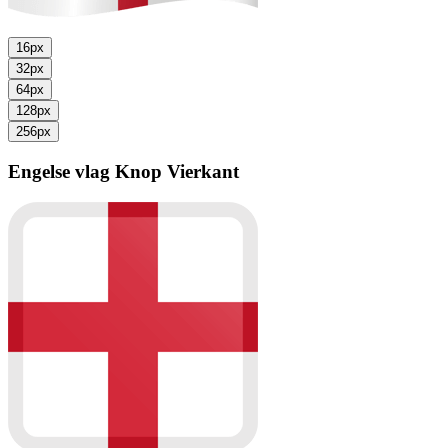
16px
32px
64px
128px
256px
Engelse vlag
Knop Vierkant