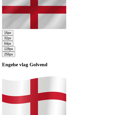
16px
32px
64px
128px
256px
Engelse vlag
Golvend