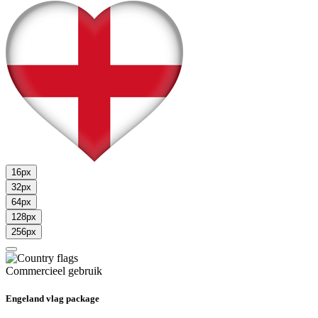
16px
32px
64px
128px
256px
Commercieel gebruik
Engeland vlag package