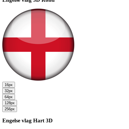
16px
32px
64px
128px
256px
Engelse vlag
Hart 3D