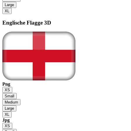
Large
XL
Englische Flagge
3D
Png
XS
Small
Medium
Large
XL
Jpg
XS