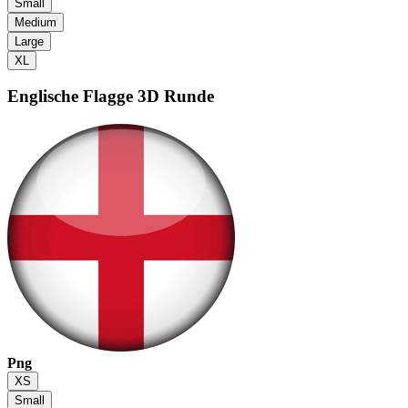
Small
Medium
Large
XL
Englische Flagge
3D Runde
Png
XS
Small