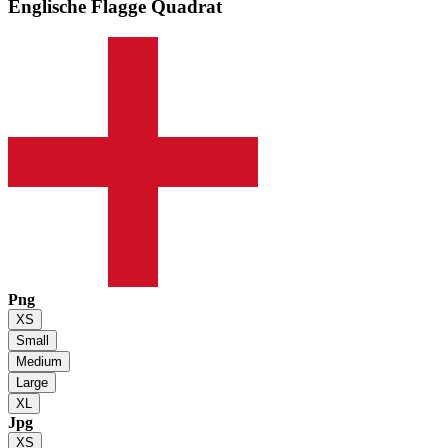
Englische Flagge
Quadrat
Png
XS
Small
Medium
Large
XL
Jpg
XS