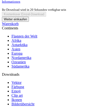
Informationen
Ihr Download wird in
20
Sekunden verfügbar sein
Kostenloser Einzel-Download
Weiter einkaufen
Warenkorb
Continents
Flaggen der Welt
Afrika
Antarktika
Asien
Europa
Nordamerika
Ozeanien
Südamerika
Downloads
Vektor
Färbung
Emoji
Clip art
Ikonen
Bilderübersicht