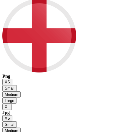
Png
XS
Small
Medium
Large
XL
Jpg
XS
Small
Medium