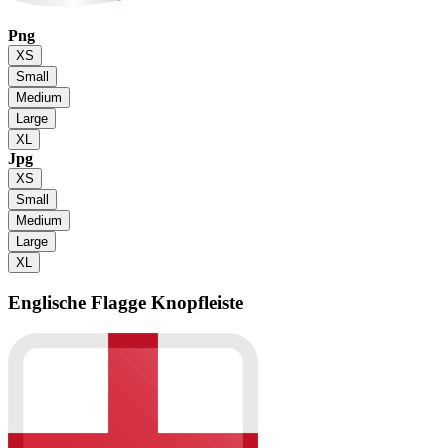
Png
XS
Small
Medium
Large
XL
Jpg
XS
Small
Medium
Large
XL
Englische Flagge
Knopfleiste