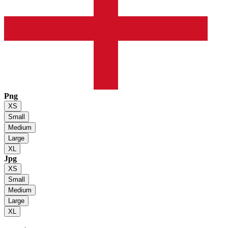
Png
XS
Small
Medium
Large
XL
Jpg
XS
Small
Medium
Large
XL