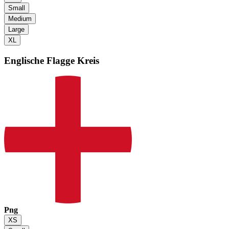
Small
Medium
Large
XL
Englische Flagge
Kreis
Png
XS