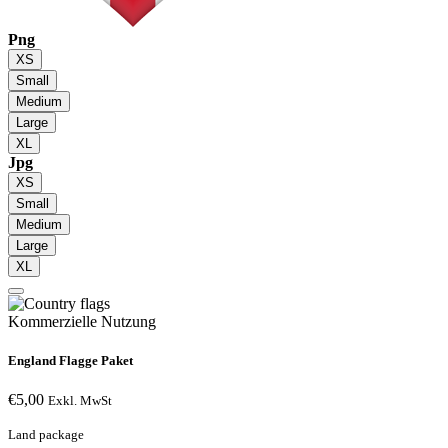
Png
XS
Small
Medium
Large
XL
Jpg
XS
Small
Medium
Large
XL
Kommerzielle Nutzung
England Flagge Paket
€
5,00
Exkl. MwSt
Land package