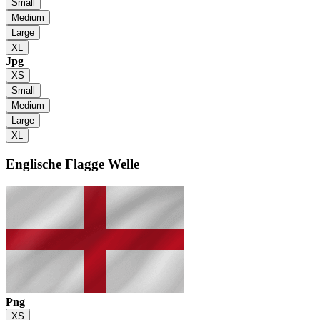
Small
Medium
Large
XL
Jpg
XS
Small
Medium
Large
XL
Englische Flagge
Welle
Png
XS