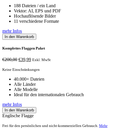
188 Dateien / ein Land
Vektor: AI, EPS und PDF
Hochauflösende Bilder
11 verschiedene Formate
mehr Infos
In den Warenkorb
Komplettes Flaggen Paket
Ursprünglicher
Aktueller
€
200,00
€
39,99
Exkl. MwSt
Preis
Preis
war:
ist:
Keine Einschränkungen
€200,00
€39,99.
40.000+ Dateien
Alle Länder
Alle Modelle
Ideal für den internationalen Gebrauch
mehr Infos
In den Warenkorb
Englische Flagge
Frei für den persönlichen und nicht-kommerziellen Gebrauch.
Mehr