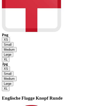
Png
XS
Small
Medium
Large
XL
Jpg
XS
Small
Medium
Large
XL
Englische Flagge
Knopf Runde