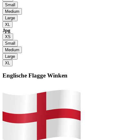
Small
Medium
Large
XL
Jpg
XS
Small
Medium
Large
XL
Englische Flagge
Winken