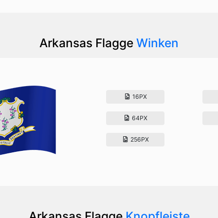
Arkansas Flagge
Winken
16PX
64PX
256PX
Arkansas Flagge
Knopfleiste