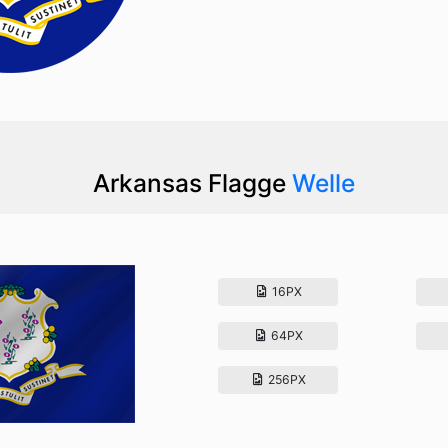
Arkansas Flagge
Welle
16PX
64PX
256PX