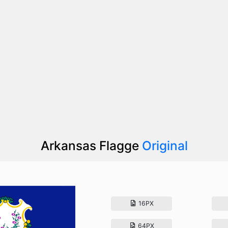
Arkansas Flagge
Original
16PX
64PX