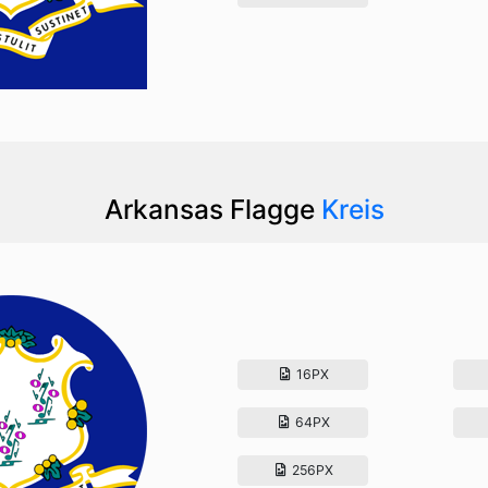
Arkansas Flagge
Kreis
16PX
64PX
256PX