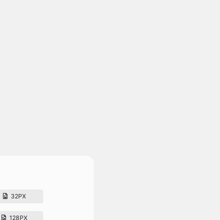
32PX
128PX