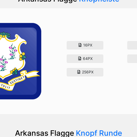
16PX
64PX
256PX
Arkansas Flagge
Knopf Runde