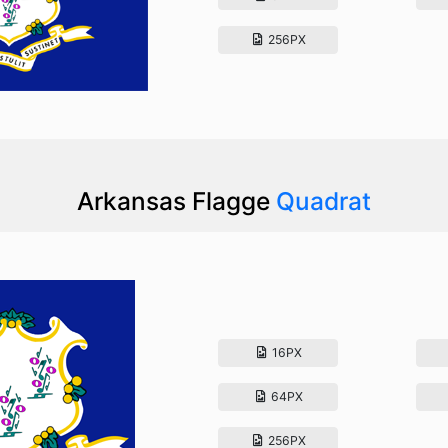
256PX
Arkansas Flagge
Quadrat
16PX
64PX
256PX