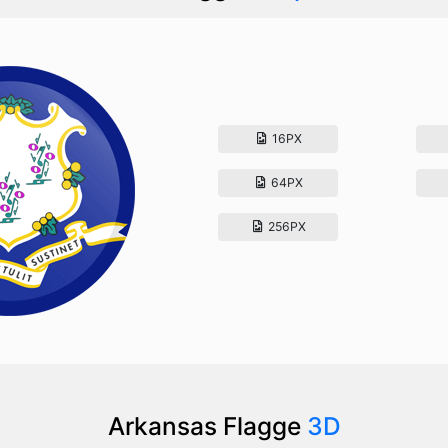
16PX
64PX
256PX
Arkansas Flagge
3D