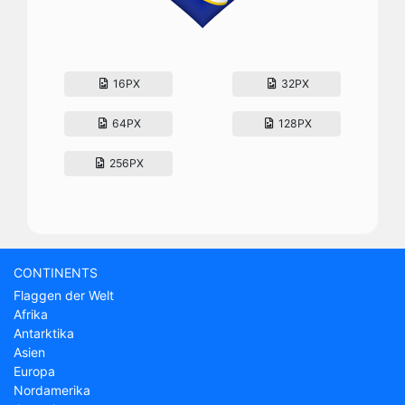
16PX
32PX
64PX
128PX
256PX
CONTINENTS
Flaggen der Welt
Afrika
Antarktika
Asien
Europa
Nordamerika