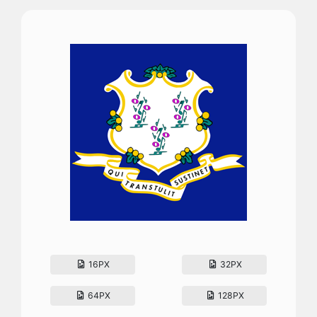
16PX
32PX
64PX
128PX