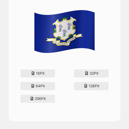
16PX
32PX
64PX
128PX
256PX