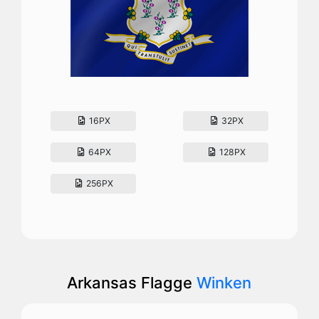
16PX
32PX
64PX
128PX
256PX
Arkansas Flagge
Winken