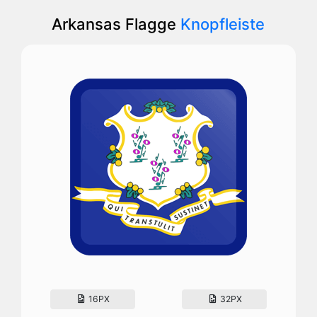
Arkansas Flagge
Knopfleiste
16PX
32PX