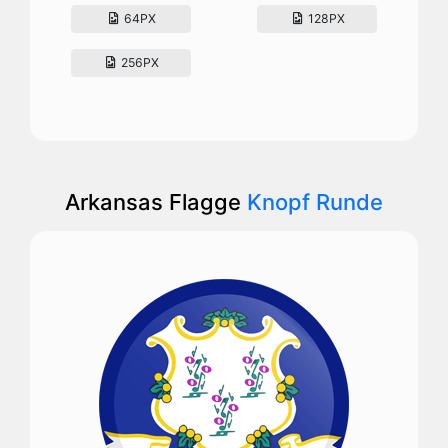
64PX
128PX
256PX
Arkansas Flagge
Knopf Runde