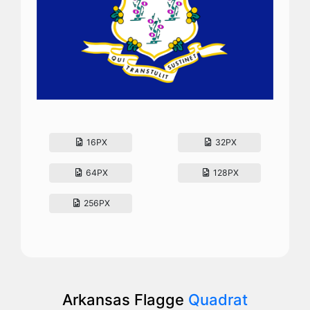
16PX
32PX
64PX
128PX
256PX
Arkansas Flagge
Quadrat