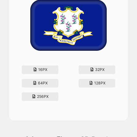
16PX
32PX
64PX
128PX
256PX