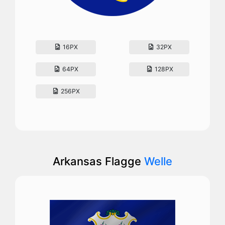
16PX
32PX
64PX
128PX
256PX
Arkansas Flagge
Welle