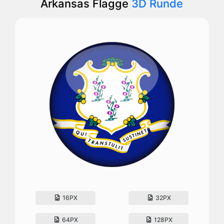
Arkansas Flagge
3D Runde
16PX
32PX
64PX
128PX