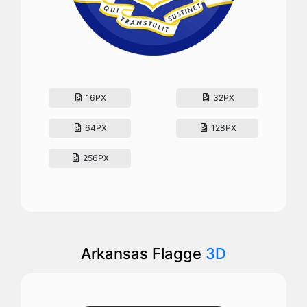
16PX
32PX
64PX
128PX
256PX
Arkansas Flagge
3D