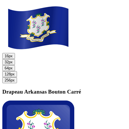
16px
32px
64px
128px
256px
Drapeau Arkansas
Bouton Carré