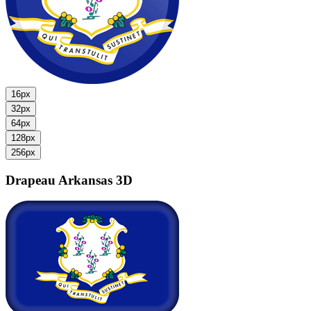
16px
32px
64px
128px
256px
Drapeau Arkansas
3D