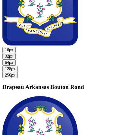
16px
32px
64px
128px
256px
Drapeau Arkansas
Bouton Rond