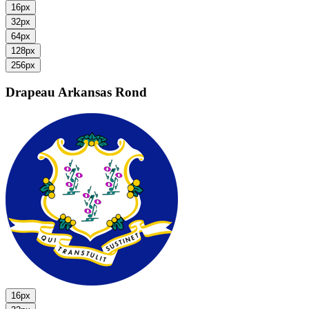
16px
32px
64px
128px
256px
Drapeau Arkansas
Rond
16px