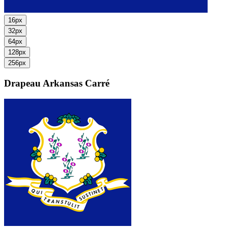
16px
32px
64px
128px
256px
Drapeau Arkansas
Carré