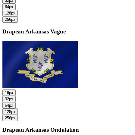
32px
64px
128px
256px
Drapeau Arkansas
Vague
16px
32px
64px
128px
256px
Drapeau Arkansas
Ondulation