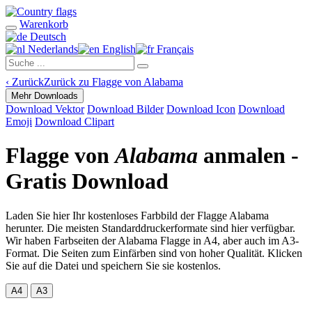
Warenkorb
Deutsch
Nederlands
English
Français
‹
Zurück
Zurück zu Flagge von Alabama
Mehr Downloads
Download Vektor
Download Bilder
Download Icon
Download
Emoji
Download Clipart
Flagge von
Alabama
anmalen -
Gratis Download
Laden Sie hier Ihr kostenloses Farbbild der Flagge Alabama
herunter. Die meisten Standarddruckerformate sind hier verfügbar.
Wir haben Farbseiten der Alabama Flagge in A4, aber auch im A3-
Format. Die Seiten zum Einfärben sind von hoher Qualität. Klicken
Sie auf die Datei und speichern Sie sie kostenlos.
A4
A3