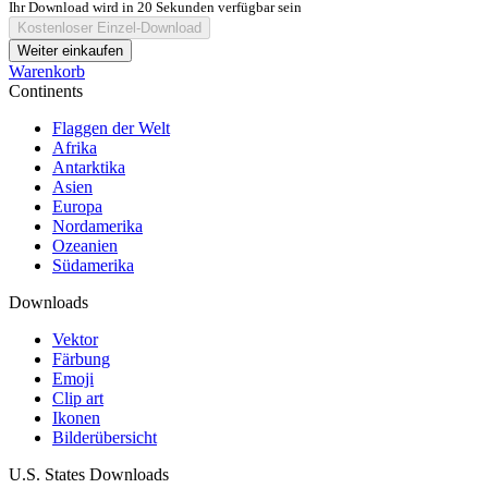
Ihr Download wird in
20
Sekunden verfügbar sein
Kostenloser Einzel-Download
Weiter einkaufen
Warenkorb
Continents
Flaggen der Welt
Afrika
Antarktika
Asien
Europa
Nordamerika
Ozeanien
Südamerika
Downloads
Vektor
Färbung
Emoji
Clip art
Ikonen
Bilderübersicht
U.S. States Downloads