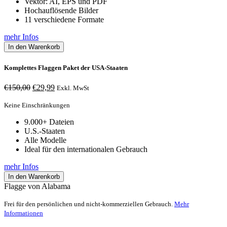
Vektor: AI, EPS und PDF
Hochauflösende Bilder
11 verschiedene Formate
mehr Infos
In den Warenkorb
Komplettes Flaggen Paket der USA-Staaten
Ursprünglicher
Aktueller
€
150,00
€
29,99
Exkl. MwSt
Preis
Preis
war:
ist:
Keine Einschränkungen
€150,00
€29,99.
9.000+ Dateien
U.S.-Staaten
Alle Modelle
Ideal für den internationalen Gebrauch
mehr Infos
In den Warenkorb
Flagge von Alabama
Frei für den persönlichen und nicht-kommerziellen Gebrauch.
Mehr
Informationen