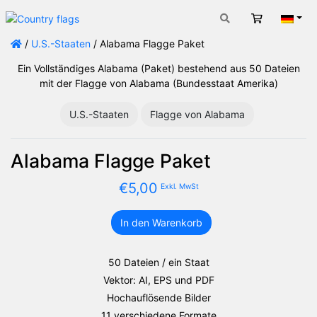
Warenkorb
Deut
/
U.S.-Staaten
/ Alabama Flagge Paket
Ein Vollständiges Alabama (Paket) bestehend aus 50 Dateien
mit der Flagge von Alabama (Bundesstaat Amerika)
U.S.-Staaten
Flagge von Alabama
Alabama Flagge Paket
€
5,00
Exkl. MwSt
In den Warenkorb
Alabama
Flagge
Paket
50 Dateien / ein Staat
Menge
Vektor: AI, EPS und PDF
Hochauflösende Bilder
11 verschiedene Formate