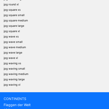
jpg round xl
jpg square xs
jpg square small
jpg square medium
jpg square large
jpg square xl
jpg wave xs
jpg wave small
jpg wave medium
jpg wave large
jpg wave xl
jpg waving xs
jpg waving small
jpg waving medium
jpg waving large
jpg waving xl
CONTINENTS
Flaggen der Welt