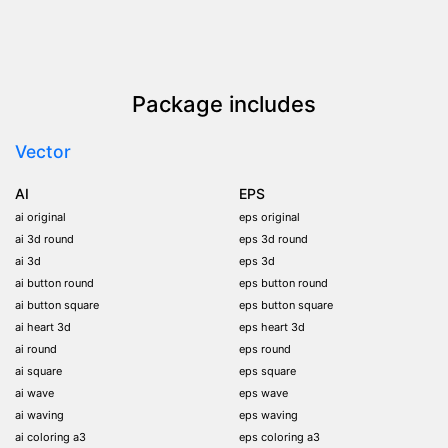
Package includes
Vector
AI
EPS
ai original
eps original
ai 3d round
eps 3d round
ai 3d
eps 3d
ai button round
eps button round
ai button square
eps button square
ai heart 3d
eps heart 3d
ai round
eps round
ai square
eps square
ai wave
eps wave
ai waving
eps waving
ai coloring a3
eps coloring a3