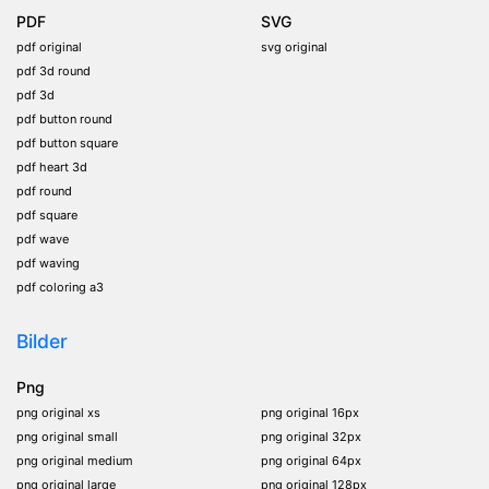
PDF
SVG
pdf original
svg original
pdf 3d round
pdf 3d
pdf button round
pdf button square
pdf heart 3d
pdf round
pdf square
pdf wave
pdf waving
pdf coloring a3
Bilder
Png
png original xs
png original 16px
png original small
png original 32px
png original medium
png original 64px
png original large
png original 128px