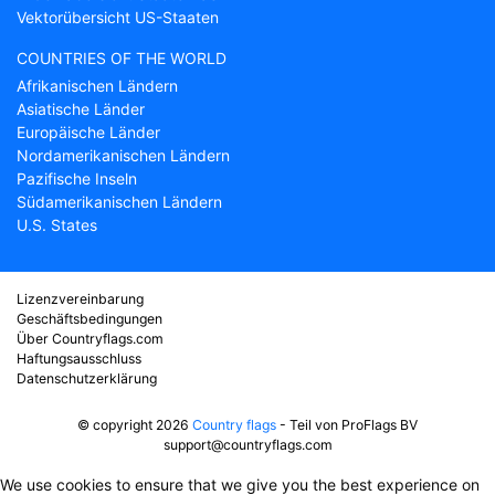
Vektorübersicht US-Staaten
COUNTRIES OF THE WORLD
Afrikanischen Ländern
Asiatische Länder
Europäische Länder
Nordamerikanischen Ländern
Pazifische Inseln
Südamerikanischen Ländern
U.S. States
Lizenzvereinbarung
Geschäftsbedingungen
Über Countryflags.com
Haftungsausschluss
Datenschutzerklärung
© copyright 2026
Country flags
- Teil von ProFlags BV
support@countryflags.com
We use cookies to ensure that we give you the best experience on