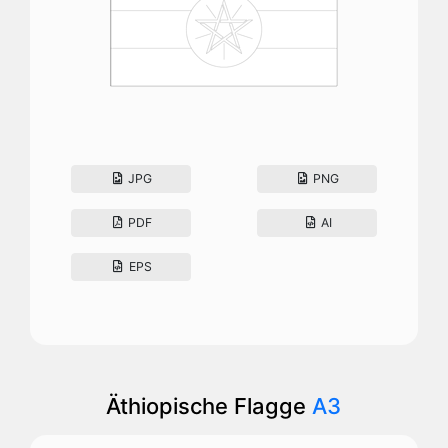
JPG
PNG
PDF
AI
EPS
Äthiopische Flagge
A3