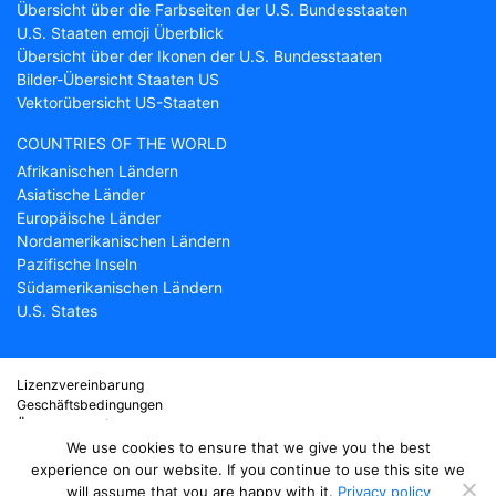
Übersicht über die Farbseiten der U.S. Bundesstaaten
U.S. Staaten emoji Überblick
Übersicht über der Ikonen der U.S. Bundesstaaten
Bilder-Übersicht Staaten US
Vektorübersicht US-Staaten
COUNTRIES OF THE WORLD
Afrikanischen Ländern
Asiatische Länder
Europäische Länder
Nordamerikanischen Ländern
Pazifische Inseln
Südamerikanischen Ländern
U.S. States
Lizenzvereinbarung
Geschäftsbedingungen
Über Countryflags.com
Haftungsausschluss
We use cookies to ensure that we give you the best
Datenschutzerklärung
experience on our website. If you continue to use this site we
will assume that you are happy with it.
Privacy policy