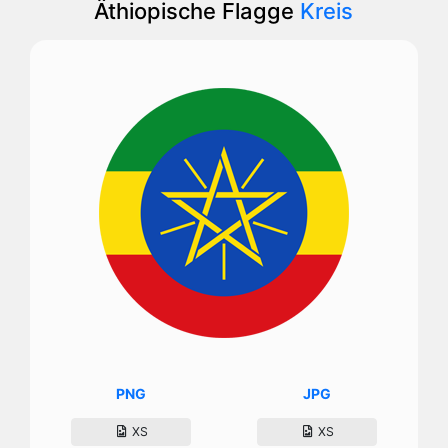
Äthiopische Flagge
Kreis
PNG
JPG
XS
XS