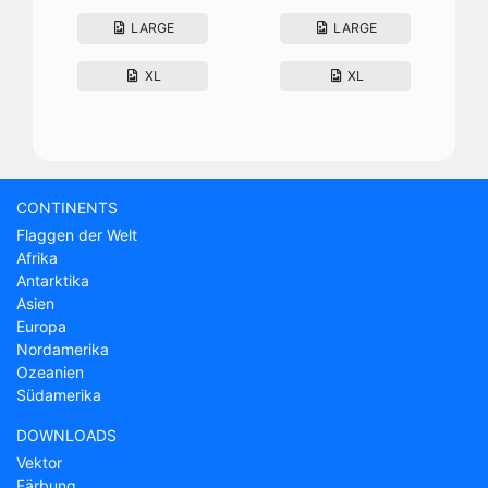
LARGE
LARGE
XL
XL
CONTINENTS
Flaggen der Welt
Afrika
Antarktika
Asien
Europa
Nordamerika
Ozeanien
Südamerika
DOWNLOADS
Vektor
Färbung