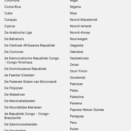
Colombia
Niger
Costa Rica
Nigeria
Cuba
Niue
Curaçao
Noord Macedonië
Cyprus
Noord-Ierland
De Arabische Liga
Noord-Korea
De Bahama's
Noorwegen
De Centraal-Afrikaanse Republiek
Oeganda
De Comoren
Oekraïne
de Democratische Republiek Congo
Oezbekistan
- Congo-Kinshasa
Oman
De Dominicaanse Republiek
Oost-Timor
de Faeröer Eilanden
Oostenrijk
De Federale Staten van Micronesië
Pakistan
De Filipijnen
Palau
De Malediven
Palestina
De Marshalleilanden
Panama
De Noordelijke Marianen
Papoea-Nieuw-Guinea
de Republiek Congo - Congo-
Paraguay
Brazzaville
Peru
De Salomonseilanden
Polen
De Seychellen