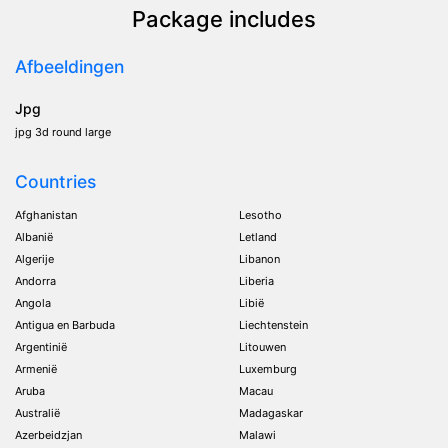
Package includes
Afbeeldingen
Jpg
jpg 3d round large
Countries
Afghanistan
Lesotho
Albanië
Letland
Algerije
Libanon
Andorra
Liberia
Angola
Libië
Antigua en Barbuda
Liechtenstein
Argentinië
Litouwen
Armenië
Luxemburg
Aruba
Macau
Australië
Madagaskar
Azerbeidzjan
Malawi