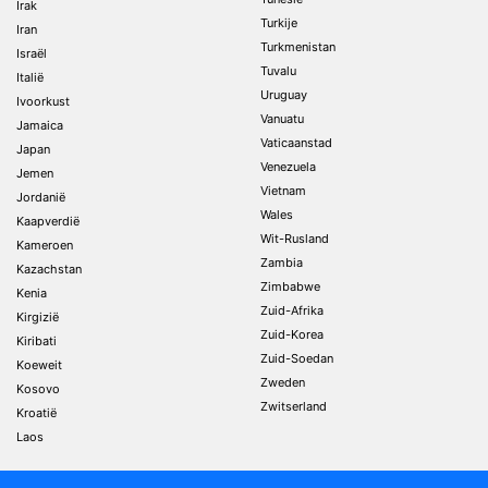
Irak
Turkije
Iran
Turkmenistan
Israël
Tuvalu
Italië
Uruguay
Ivoorkust
Vanuatu
Jamaica
Vaticaanstad
Japan
Venezuela
Jemen
Vietnam
Jordanië
Wales
Kaapverdië
Wit-Rusland
Kameroen
Zambia
Kazachstan
Zimbabwe
Kenia
Zuid-Afrika
Kirgizië
Zuid-Korea
Kiribati
Zuid-Soedan
Koeweit
Zweden
Kosovo
Zwitserland
Kroatië
Laos