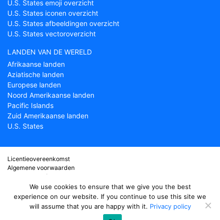
U.S. States emoji overzicht
U.S. States iconen overzicht
U.S. States afbeeldingen overzicht
U.S. States vectoroverzicht
LANDEN VAN DE WERELD
Afrikaanse landen
Aziatische landen
Europese landen
Noord Amerikaanse landen
Pacific Islands
Zuid Amerikaanse landen
U.S. States
Licentieovereenkomst
Algemene voorwaarden
Over Countryflags.com
Disclaimer
We use cookies to ensure that we give you the best
Privacy Policy
experience on our website. If you continue to use this site we
will assume that you are happy with it.
Privacy policy
© copyright 2026
Country flags
- onderdeel van ProFlags BV