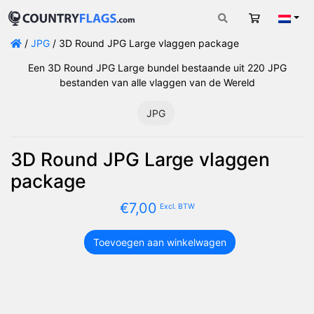
Winkelwag
Nede
/
JPG
/ 3D Round JPG Large vlaggen package
Een 3D Round JPG Large bundel bestaande uit 220 JPG
bestanden van alle vlaggen van de Wereld
JPG
3D Round JPG Large vlaggen
package
€
7,00
Excl. BTW
Toevoegen aan winkelwagen
3D
Round
JPG
Large
vlaggen