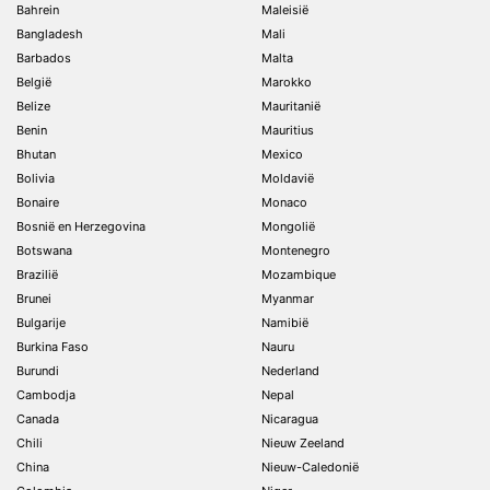
Bahrein
Maleisië
Bangladesh
Mali
Barbados
Malta
België
Marokko
Belize
Mauritanië
Benin
Mauritius
Bhutan
Mexico
Bolivia
Moldavië
Bonaire
Monaco
Bosnië en Herzegovina
Mongolië
Botswana
Montenegro
Brazilië
Mozambique
Brunei
Myanmar
Bulgarije
Namibië
Burkina Faso
Nauru
Burundi
Nederland
Cambodja
Nepal
Canada
Nicaragua
Chili
Nieuw Zeeland
China
Nieuw-Caledonië