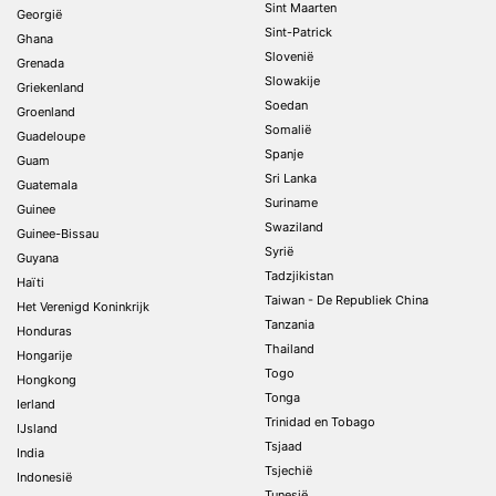
Sint Maarten
Georgië
Sint-Patrick
Ghana
Slovenië
Grenada
Slowakije
Griekenland
Soedan
Groenland
Somalië
Guadeloupe
Spanje
Guam
Sri Lanka
Guatemala
Suriname
Guinee
Swaziland
Guinee-Bissau
Syrië
Guyana
Tadzjikistan
Haïti
Taiwan - De Republiek China
Het Verenigd Koninkrijk
Tanzania
Honduras
Thailand
Hongarije
Togo
Hongkong
Tonga
Ierland
Trinidad en Tobago
IJsland
Tsjaad
India
Tsjechië
Indonesië
Tunesië