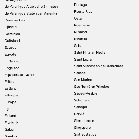
Portugal
de Verenigde Arabische Emiraten
Puerto Rico
de Verenigde Staten van Amerika
Qatar
Denemarken
Roemenië
Djibouti
Rusland
Dominica
Rwanda
Duitsland
Saba
Ecuador
Saint Kitts en Nevis
Egypte
Saint Lucia
El Salvador
Saint Vincent en de Grenadines
Engeland
Samoa
Equatoriaal-Guinea
San Marino
Eritrea
Sao Tomé en Principe
Estland
Saoedi-Arabië
Ethiopië
Schotland
Europa
Senegal
Fiji
Servië
Finland
Sierra Leone
Frankrijk
Singapore
Gabon
Sint Eustatius
Gambia